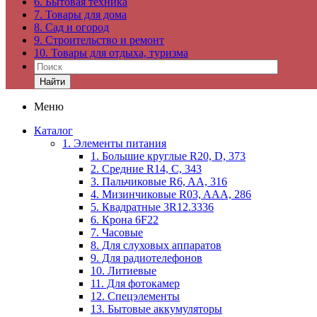
6. Бытовая техника
7. Товары для дома
8. Сад и огород
9. Строительство и ремонт
10. Товары для отдыха, туризма
Найти
Меню
Каталог
1. Элементы питания
1. Большие круглые R20, D, 373
2. Средние R14, C, 343
3. Пальчиковые R6, AA, 316
4. Мизинчиковые R03, AAA, 286
5. Квадратные 3R12.3336
6. Крона 6F22
7. Часовые
8. Для слуховых аппаратов
9. Для радиотелефонов
10. Литиевые
11. Для фотокамер
12. Спецэлементы
13. Бытовые аккумуляторы