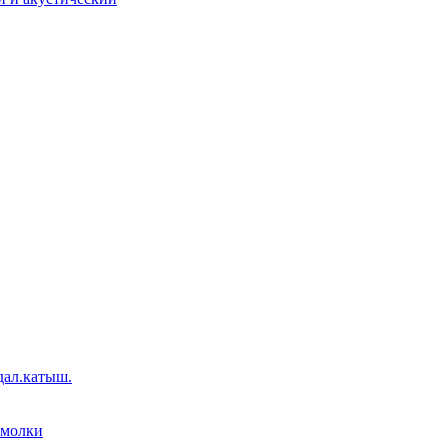
дал.катыш.
емолки