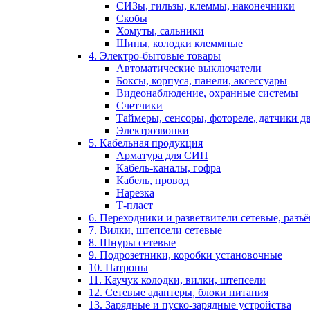
СИЗы, гильзы, клеммы, наконечники
Скобы
Хомуты, сальники
Шины, колодки клеммные
4. Электро-бытовые товары
Автоматические выключатели
Боксы, корпуса, панели, аксессуары
Видеонаблюдение, охранные системы
Счетчики
Таймеры, сенсоры, фотореле, датчики 
Электрозвонки
5. Кабельная продукция
Арматура для СИП
Кабель-каналы, гофра
Кабель, провод
Нарезка
Т-пласт
6. Переходники и разветвители сетевые, разъ
7. Вилки, штепсели сетевые
8. Шнуры сетевые
9. Подрозетники, коробки установочные
10. Патроны
11. Каучук колодки, вилки, штепсели
12. Сетевые адаптеры, блоки питания
13. Зарядные и пуско-зарядные устройства