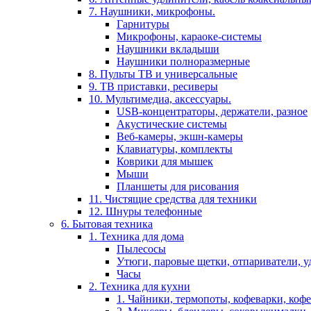
7. Наушники, микрофоны.
Гарнитуры
Микрофоны, караоке-системы
Наушники вкладыши
Наушники полноразмерные
8. Пульты ТВ и универсальные
9. ТВ приставки, ресиверы
10. Мультимедиа, аксессуары.
USB-концентраторы, держатели, разное
Акустические системы
Веб-камеры, экшн-камеры
Клавиатуры, комплекты
Коврики для мышек
Мыши
Планшеты для рисования
11. Чистящие средства для техники
12. Шнуры телефонные
6. Бытовая техника
1. Техника для дома
Пылесосы
Утюги, паровые щетки, отпариватели, у
Часы
2. Техника для кухни
1. Чайники, термопоты, кофеварки, коф