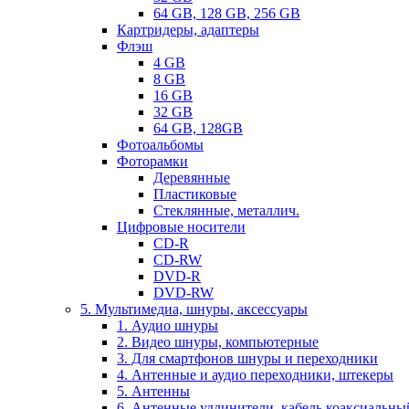
64 GB, 128 GB, 256 GB
Картридеры, адаптеры
Флэш
4 GB
8 GB
16 GB
32 GB
64 GB, 128GB
Фотоальбомы
Фоторамки
Деревянные
Пластиковые
Стеклянные, металлич.
Цифровые носители
CD-R
CD-RW
DVD-R
DVD-RW
5. Мультимедиа, шнуры, аксессуары
1. Аудио шнуры
2. Видео шнуры, компьютерные
3. Для смартфонов шнуры и переходники
4. Антенные и аудио переходники, штекеры
5. Антенны
6. Антенные удлинители, кабель коаксиальны