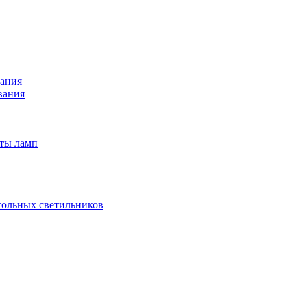
вания
вания
иты ламп
тольных светильников