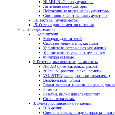
Ni-MH, Ni-Cd аккумуляторы
Литиевые аккумуляторы
Портативные внешние аккумуляторы
Свинцово-кислотные аккумуляторы
14. Тестеры, мультиметры
15. Отсеки для элементов питания
2. Электротехника
1. Удлинители
Колодки удлинителей
Силовые удлинители, катушки
Удлинители сетевые без заземления
Удлинители сетевые с заземлением
Фильтры сетевые
2. Розетки, выключатели, комплекты
NE-AD (розетки, выкл., рамки)
NILSON (розетки, выкл., рамки)
VOLSTEN(выкл., розетки, комплект.)
Выключатели, блоки
Рамки, вставки, пластины изолир. для вы
Розетки
Розетки, вилки для электроплит
Силовые разъёмы
3. Электроустановочные изделия
DIN-рейки
Светосигнальные индикаторы, кнопки у