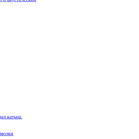
дал.катыш.
емолки