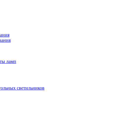
вания
вания
иты ламп
тольных светильников