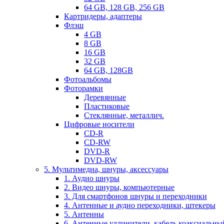
64 GB, 128 GB, 256 GB
Картридеры, адаптеры
Флэш
4 GB
8 GB
16 GB
32 GB
64 GB, 128GB
Фотоальбомы
Фоторамки
Деревянные
Пластиковые
Стеклянные, металлич.
Цифровые носители
CD-R
CD-RW
DVD-R
DVD-RW
5. Мультимедиа, шнуры, аксессуары
1. Аудио шнуры
2. Видео шнуры, компьютерные
3. Для смартфонов шнуры и переходники
4. Антенные и аудио переходники, штекеры
5. Антенны
6. Антенные удлинители, кабель коаксиальны