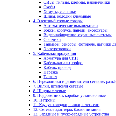
СИЗы, гильзы, клеммы, наконечники
Скобы
Хомуты, сальники
Шины, колодки клеммные
4. Электро-бытовые товары
Автоматические выключатели
Боксы, корпуса, панели, аксессуары
Видеонаблюдение, охранные системы
Счетчики
Таймеры, сенсоры, фотореле, датчики 
Электрозвонки
5. Кабельная продукция
Арматура для СИП
Кабель-каналы, гофра
Кабель, провод
Нарезка
Т-пласт
6. Переходники и разветвители сетевые, разъ
7. Вилки, штепсели сетевые
8. Шнуры сетевые
9. Подрозетники, коробки установочные
10. Патроны
11. Каучук колодки, вилки, штепсели
12. Сетевые адаптеры, блоки питания
13. Зарядные и пуско-зарядные устройства