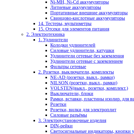
Ni-MH, Ni-Cd аккумуляторы
Литиевые аккумуляторы
Портативные внешние аккумуляторы
Свинцово-кислотные аккумуляторы
14. Тестеры, мультиметры
15. Отсеки для элементов питания
2. Электротехника
1. Удлинители
Колодки удлинителей
Силовые удлинители, катушки
Удлинители сетевые без заземления
Удлинители сетевые с заземлением
Фильтры сетевые
2. Розетки, выключатели, комплекты
NE-AD (розетки, выкл., рамки)
NILSON (розетки, выкл., рамки)
VOLSTEN(выкл., розетки, комплект.)
Выключатели, блоки
Рамки, вставки, пластины изолир. для вы
Розетки
Розетки, вилки для электроплит
Силовые разъёмы
3. Электроустановочные изделия
DIN-рейки
Светосигнальные индикаторы, кнопки у