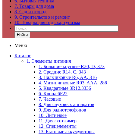
6. Бытовая техника
7. Товары для дома
8. Сад и огород
9. Строительство и ремонт
10. Товары для отдыха, туризма
Найти
Меню
Каталог
1. Элементы питания
1. Большие круглые R20, D, 373
2. Средние R14, C, 343
3. Пальчиковые R6, AA, 316
4. Мизинчиковые R03, AAA, 286
5. Квадратные 3R12.3336
6. Крона 6F22
7. Часовые
8. Для слуховых аппаратов
9. Для радиотелефонов
10. Литиевые
11. Для фотокамер
12. Спецэлементы
13. Бытовые аккумуляторы