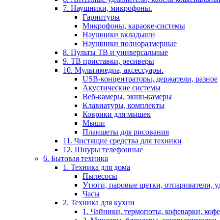
7. Наушники, микрофоны.
Гарнитуры
Микрофоны, караоке-системы
Наушники вкладыши
Наушники полноразмерные
8. Пульты ТВ и универсальные
9. ТВ приставки, ресиверы
10. Мультимедиа, аксессуары.
USB-концентраторы, держатели, разное
Акустические системы
Веб-камеры, экшн-камеры
Клавиатуры, комплекты
Коврики для мышек
Мыши
Планшеты для рисования
11. Чистящие средства для техники
12. Шнуры телефонные
6. Бытовая техника
1. Техника для дома
Пылесосы
Утюги, паровые щетки, отпариватели, у
Часы
2. Техника для кухни
1. Чайники, термопоты, кофеварки, коф