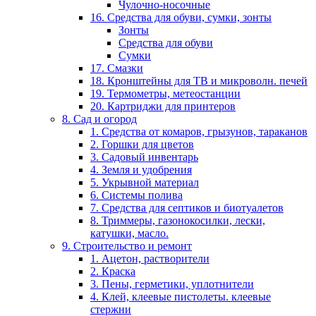
Чулочно-носочные
16. Средства для обуви, сумки, зонты
Зонты
Средства для обуви
Сумки
17. Смазки
18. Кронштейны для ТВ и микроволн. печей
19. Термометры, метеостанции
20. Картриджи для принтеров
8. Сад и огород
1. Средства от комаров, грызунов, тараканов
2. Горшки для цветов
3. Садовый инвентарь
4. Земля и удобрения
5. Укрывной материал
6. Системы полива
7. Средства для септиков и биотуалетов
8. Триммеры, газонокосилки, лески,
катушки, масло.
9. Строительство и ремонт
1. Ацетон, растворители
2. Краска
3. Пены, герметики, уплотнители
4. Клей, клеевые пистолеты. клеевые
стержни