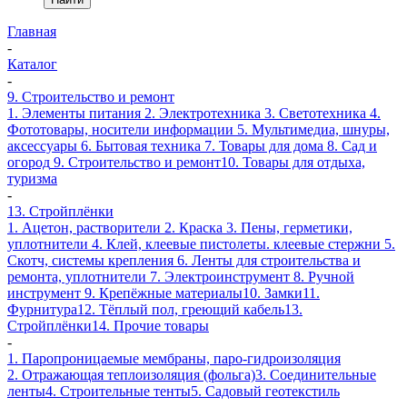
Главная
-
Каталог
-
9. Строительство и ремонт
1. Элементы питания
2. Электротехника
3. Светотехника
4.
Фототовары, носители информации
5. Мультимедиа, шнуры,
аксессуары
6. Бытовая техника
7. Товары для дома
8. Сад и
огород
9. Строительство и ремонт
10. Товары для отдыха,
туризма
-
13. Стройплёнки
1. Ацетон, растворители
2. Краска
3. Пены, герметики,
уплотнители
4. Клей, клеевые пистолеты. клеевые стержни
5.
Скотч, системы крепления
6. Ленты для строительства и
ремонта, уплотнители
7. Электроинструмент
8. Ручной
инструмент
9. Крепёжные материалы
10. Замки
11.
Фурнитура
12. Тёплый пол, греющий кабель
13.
Стройплёнки
14. Прочие товары
-
1. Паропроницаемые мембраны, паро-гидроизоляция
2. Отражающая теплоизоляция (фольга)
3. Соединительные
ленты
4. Строительные тенты
5. Садовый геотекстиль