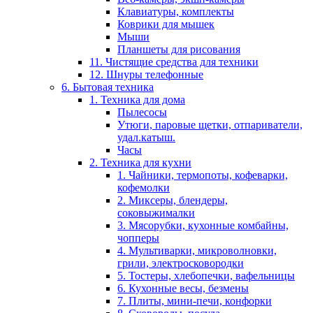
Клавиатуры, комплекты
Коврики для мышек
Мыши
Планшеты для рисования
11. Чистящие средства для техники
12. Шнуры телефонные
6. Бытовая техника
1. Техника для дома
Пылесосы
Утюги, паровые щетки, отпариватели,
удал.катыш.
Часы
2. Техника для кухни
1. Чайники, термопоты, кофеварки,
кофемолки
2. Миксеры, блендеры,
соковыжималки
3. Мясорубки, кухонные комбайны,
чопперы
4. Мультиварки, микроволновки,
грили, электросковородки
5. Тостеры, хлебопечки, вафельницы
6. Кухонные весы, безмены
7. Плиты, мини-печи, конфорки