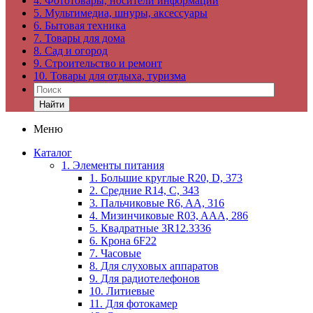
4. Фототовары, носители информации
5. Мультимедиа, шнуры, аксессуары
6. Бытовая техника
7. Товары для дома
8. Сад и огород
9. Строительство и ремонт
10. Товары для отдыха, туризма
Найти
Меню
Каталог
1. Элементы питания
1. Большие круглые R20, D, 373
2. Средние R14, C, 343
3. Пальчиковые R6, AA, 316
4. Мизинчиковые R03, AAA, 286
5. Квадратные 3R12.3336
6. Крона 6F22
7. Часовые
8. Для слуховых аппаратов
9. Для радиотелефонов
10. Литиевые
11. Для фотокамер