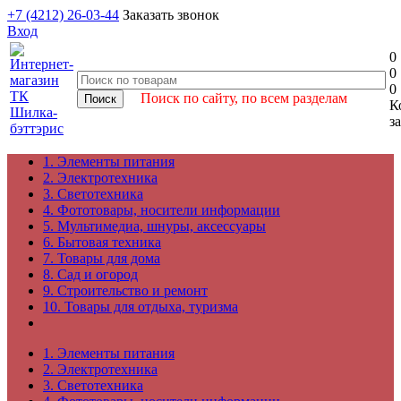
+7 (4212) 26-03-44
Заказать звонок
Вход
0
0
0
Поиск по сайту, по всем разделам
К
з
1. Элементы питания
2. Электротехника
3. Светотехника
4. Фототовары, носители информации
5. Мультимедиа, шнуры, аксессуары
6. Бытовая техника
7. Товары для дома
8. Сад и огород
9. Строительство и ремонт
10. Товары для отдыха, туризма
1. Элементы питания
2. Электротехника
3. Светотехника