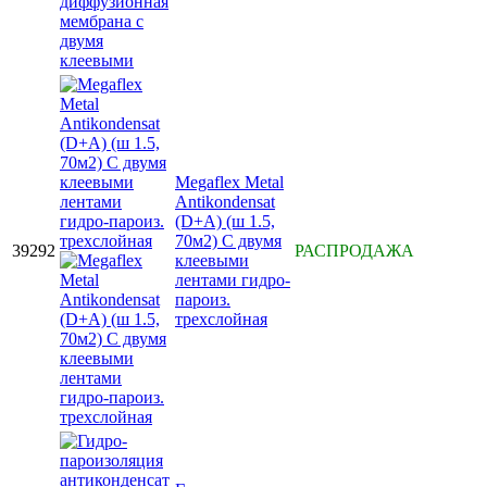
Megaflex Metal
Antikondensat
(D+A) (ш 1.5,
70м2) C двумя
39292
РАСПРОДАЖА
клеевыми
лентами гидро-
пароиз.
трехслойная