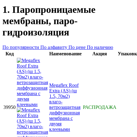
1. Паропроницаемые
мембраны, паро-
гидроизоляция
По популярности
По алфавиту
По цене
По наличию
Код
Наименование
Акция
Упаковк
Megaflex Roof
Extra (AS) (ш
1.5, 70м2)
влаго-
39950
ветрозащитная
РАСПРОДАЖА
диффузионная
мембрана с
двумя
клеевыми