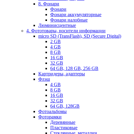
8. Фонари
Фонари
Фонари аккумуляторные
Фонари налобные
Люминисцентные
4. Фототовары, носители информации
micro SD (TransFlash), SD (Secure Digital)
2 GB
4 GB
8 GB
16 GB
32 GB
64 GB, 128 GB, 256 GB
Картридеры, адаптеры
Флэш
4 GB
8 GB
16 GB
32 GB
64 GB, 128GB
Фотоальбомы
Фоторамки
Деревянные
Пластиковые
Стеклянные, металлич.