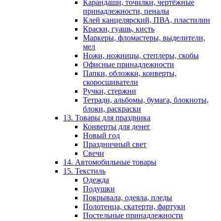
Карандаши, точилки, чертёжные
принадлежности, пеналы
Клей канцелярский, ПВА, пластилин
Краски, гуашь, кисть
Маркеры, фломастеры, выделители,
мел
Ножи, ножницы, степлеры, скобы
Офисные принадлежности
Папки, обложки, конверты,
скоросшиватели
Ручки, стержни
Тетради, альбомы, бумага, блокноты,
блоки, раскраски
13. Товары для праздника
Конверты для денег
Новый год
Праздничный свет
Свечи
14. Автомобильные товары
15. Текстиль
Одежда
Подушки
Покрывала, одеяла, пледы
Полотенца, скатерти, фартуки
Постельные принадлежности