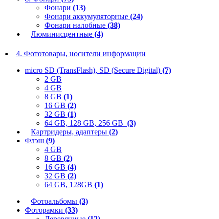
Фонари
(13)
Фонари аккумуляторные
(24)
Фонари налобные
(38)
Люминисцентные
(4)
4. Фототовары, носители информации
micro SD (TransFlash), SD (Secure Digital)
(7)
2 GB
4 GB
8 GB
(1)
16 GB
(2)
32 GB
(1)
64 GB, 128 GB, 256 GB
(3)
Картридеры, адаптеры
(2)
Флэш
(9)
4 GB
8 GB
(2)
16 GB
(4)
32 GB
(2)
64 GB, 128GB
(1)
Фотоальбомы
(3)
Фоторамки
(33)
Деревянные
(12)