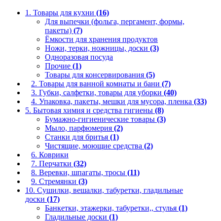
1. Товары для кухни
(16)
Для выпечки (фольга, пергамент, формы,
пакеты)
(7)
Ёмкости для хранения продуктов
Ножи, терки, ножницы, доски
(3)
Одноразовая посуда
Прочие
(1)
Товары для консервирования
(5)
2. Товары для ванной комнаты и бани
(7)
3. Губки, салфетки, товары для уборки
(40)
4. Упаковка, пакеты, мешки для мусора, пленка
(33)
5. Бытовая химия и средства гигиены
(8)
Бумажно-гигиенические товары
(3)
Мыло, парфюмерия
(2)
Станки для бритья
(1)
Чистящие, моющие средства
(2)
6. Коврики
7. Перчатки
(32)
8. Веревки, шпагаты, тросы
(11)
9. Стремянки
(3)
10. Сушилки, вешалки, табуретки, гладильные
доски
(17)
Банкетки, этажерки, табуретки,, стулья
(1)
Гладильные доски
(1)