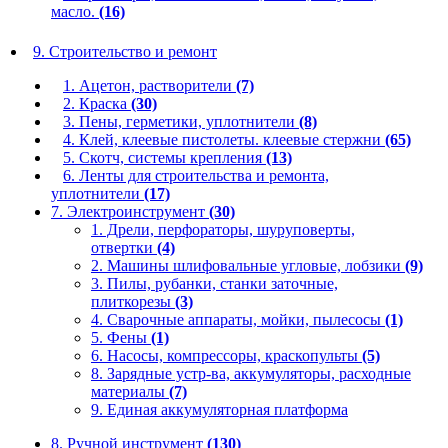
масло.
(16)
9. Строительство и ремонт
1. Ацетон, растворители
(7)
2. Краска
(30)
3. Пены, герметики, уплотнители
(8)
4. Клей, клеевые пистолеты. клеевые стержни
(65)
5. Скотч, системы крепления
(13)
6. Ленты для строительства и ремонта,
уплотнители
(17)
7. Электроинструмент
(30)
1. Дрели, перфораторы, шуруповерты,
отвертки
(4)
2. Машины шлифовальные угловые, лобзики
(9)
3. Пилы, рубанки, станки заточные,
плиткорезы
(3)
4. Сварочные аппараты, мойки, пылесосы
(1)
5. Фены
(1)
6. Насосы, компрессоры, краскопульты
(5)
8. Зарядные устр-ва, аккумуляторы, расходные
материалы
(7)
9. Единая аккумуляторная платформа
8. Ручной инструмент
(130)