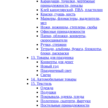
Карандаши, точилки, чертёжные
принадлежности, пеналы
Клей канцелярский, ПВА, пластилин
Краски, гуашь, кисть
Маркеры, фломастеры, выделители,
мел
Ножи, ножницы, степлеры, скобы
Офисные принадлежности
Папки, обложки, конверты,
скоросшиватели
Ручки, стержни
Тетради, альбомы, бумага, блокноты,
блоки, раскраски
13. Товары для праздника
Конверты для денег
Новый год
Праздничный свет
Свечи
14. Автомобильные товары
15. Текстиль
Одежда
Подушки
Покрывала, одеяла, пледы
Полотенца, скатерти, фартуки
Постельные принадлежности