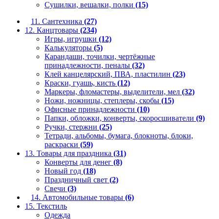
Сушилки, вешалки, полки
(15)
11. Сантехника
(27)
12. Канцтовары
(234)
Игры, игрушки
(12)
Калькуляторы
(5)
Карандаши, точилки, чертёжные
принадлежности, пеналы
(32)
Клей канцелярский, ПВА, пластилин
(23)
Краски, гуашь, кисть
(12)
Маркеры, фломастеры, выделители, мел
(32)
Ножи, ножницы, степлеры, скобы
(15)
Офисные принадлежности
(10)
Папки, обложки, конверты, скоросшиватели
(9)
Ручки, стержни
(25)
Тетради, альбомы, бумага, блокноты, блоки,
раскраски
(59)
13. Товары для праздника
(31)
Конверты для денег
(8)
Новый год
(18)
Праздничный свет
(2)
Свечи
(3)
14. Автомобильные товары
(6)
15. Текстиль
Одежда