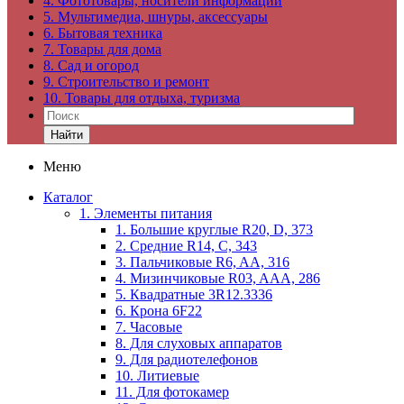
4. Фототовары, носители информации
5. Мультимедиа, шнуры, аксессуары
6. Бытовая техника
7. Товары для дома
8. Сад и огород
9. Строительство и ремонт
10. Товары для отдыха, туризма
Найти
Меню
Каталог
1. Элементы питания
1. Большие круглые R20, D, 373
2. Средние R14, C, 343
3. Пальчиковые R6, AA, 316
4. Мизинчиковые R03, AAA, 286
5. Квадратные 3R12.3336
6. Крона 6F22
7. Часовые
8. Для слуховых аппаратов
9. Для радиотелефонов
10. Литиевые
11. Для фотокамер