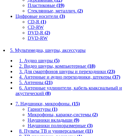
Пластиковые
(19)
Стеклянные, металлич.
(2)
Цифровые носители
(3)
CD-R
(1)
CD-RW
DVD-R
(2)
DVD-RW
5. Мультимедиа, шнуры, аксессуары
1. Аудио шнуры
(5)
2. Видео шнуры, компьютерные
(18)
3. Для смартфонов шнуры и переходники
(23)
4. Антенные и аудио переходники, штекеры
(37)
5. Антенны
(21)
6. Антенные удлинители, кабель коаксиальный и
акустический
(8)
7. Наушники, микрофоны.
(15)
Гарнитуры
(1)
Микрофоны, караоке-системы
(2)
Наушники вкладыши
(9)
Наушники полноразмерные
(3)
8. Пульты ТВ и универсальные
(11)