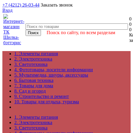
+7 (4212) 26-03-44
Заказать звонок
Вход
0
0
0
Поиск по сайту, по всем разделам
К
з
1. Элементы питания
2. Электротехника
3. Светотехника
4. Фототовары, носители информации
5. Мультимедиа, шнуры, аксессуары
6. Бытовая техника
7. Товары для дома
8. Сад и огород
9. Строительство и ремонт
10. Товары для отдыха, туризма
1. Элементы питания
2. Электротехника
3. Светотехника