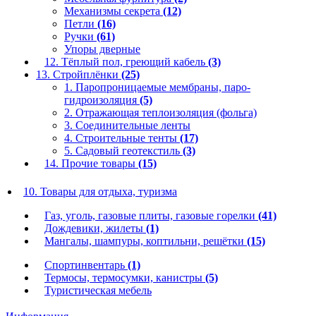
Механизмы секрета
(12)
Петли
(16)
Ручки
(61)
Упоры дверные
12. Тёплый пол, греющий кабель
(3)
13. Стройплёнки
(25)
1. Паропроницаемые мембраны, паро-
гидроизоляция
(5)
2. Отражающая теплоизоляция (фольга)
3. Соединительные ленты
4. Строительные тенты
(17)
5. Садовый геотекстиль
(3)
14. Прочие товары
(15)
10. Товары для отдыха, туризма
Газ, уголь, газовые плиты, газовые горелки
(41)
Дождевики, жилеты
(1)
Мангалы, шампуры, коптильни, решётки
(15)
Спортинвентарь
(1)
Термосы, термосумки, канистры
(5)
Туристическая мебель