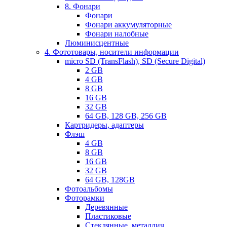
8. Фонари
Фонари
Фонари аккумуляторные
Фонари налобные
Люминисцентные
4. Фототовары, носители информации
micro SD (TransFlash), SD (Secure Digital)
2 GB
4 GB
8 GB
16 GB
32 GB
64 GB, 128 GB, 256 GB
Картридеры, адаптеры
Флэш
4 GB
8 GB
16 GB
32 GB
64 GB, 128GB
Фотоальбомы
Фоторамки
Деревянные
Пластиковые
Стеклянные, металлич.