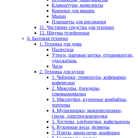
Клавиатуры, комплекты
Коврики для мышек
Мыши
Планшеты для рисования
11. Чистящие средства для техники
12. Шнуры телефонные
6. Бытовая техника
1. Техника для дома
Пылесосы
Утюги, паровые щетки, отпариватели,
удал.катыш.
Часы
2. Техника для кухни
1. Чайники, термопоты, кофеварки,
кофемолки
2. Миксеры, блендеры,
соковыжималки
3. Мясорубки, кухонные комбайны,
чопперы
4. Мультиварки, микроволновки,
грили, электросковородки
5. Тостеры, хлебопечки, вафельницы
6. Кухонные весы, безмены
7. Плиты, мини-печи, конфорки