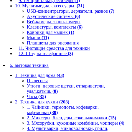
9. ТВ приставки, ресиверы
(1)
10. Мультимедиа, аксессуары.
(31)
USB-концентраторы, держатели, разное
(7)
Акустические системы
(6)
Веб-камеры, экшн-камеры
Клавиатуры, комплекты
(6)
Коврики для мышек
(1)
Мыши
(11)
Планшеты для рисования
11. Чистящие средства для техники
12. Шнуры телефонные
(3)
6. Бытовая техника
1. Техника для дома
(43)
Пылесосы
Утюги, паровые щетки, отпариватели,
удал.катыш.
(8)
Часы
(35)
2. Техника для кухни
(203)
1. Чайники, термопоты, кофеварки,
кофемолки
(30)
2. Миксеры, блендеры, соковыжималки
(15)
3. Мясорубки, кухонные комбайны, чопперы
(4)
4. Мультиварки, микроволновки, грили,