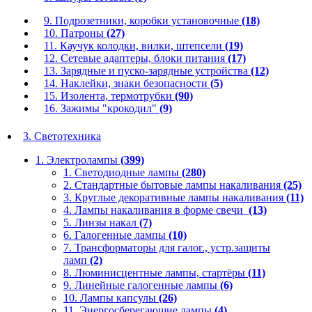
9. Подрозетники, коробки установочные
(18)
10. Патроны
(27)
11. Каучук колодки, вилки, штепсели
(19)
12. Сетевые адаптеры, блоки питания
(17)
13. Зарядные и пуско-зарядные устройства
(12)
14. Наклейки, знаки безопасности
(5)
15. Изолента, термотрубки
(90)
16. Зажимы "крокодил"
(9)
3. Светотехника
1. Электролампы
(399)
1. Светодиодные лампы
(280)
2. Стандартные бытовые лампы накаливания
(25)
3. Круглые декоративные лампы накаливания
(11)
4. Лампы накаливания в форме свечи
(13)
5. Линзы накал
(7)
6. Галогенные лампы
(10)
7. Трансформаторы для галог., устр.защиты
ламп
(2)
8. Люминисцентные лампы, стартёры
(11)
9. Линейные галогенные лампы
(6)
10. Лампы капсулы
(26)
11. Энергосберегающие лампы
(4)