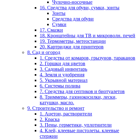
Чулочно-носочные
16. Средства для обуви, сумки, зонты
Зонты
Средства для обуви
Сумки
17. Смазки
18. Кронштейны для ТВ и микроволн. печей
19. Термометры, метеостанции
20. Картриджи для принтеров
8. Сад и огород
1. Средства от комаров, грызунов, тараканов
2. Горшки для цветов
3. Садовый инвентарь
4. Земля и удобрения
5. Укрывной материал
6. Системы полива
7. Средства для септиков и биотуалетов
8. Триммеры, газонокосилки, лески,
катушки, масло.
9. Строительство и ремонт
1. Ацетон, растворители
2. Краска
3. Пены, герметики, уплотнители
4. Клей, клеевые пистолеты. клеевые
стержни