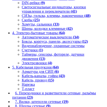
DIN-рейки
(9)
Светосигнальные индикаторы, кнопки
управления и переключатели
(41)
СИЗы, гильзы, клеммы, наконечники
(48)
Скобы
(25)
Хомуты, сальники
(33)
Шины, колодки клеммные
(42)
4. Электро-бытовые товары
(64)
Автоматические выключатели
(34)
Боксы, корпуса, панели, аксессуары
(12)
Видеонаблюдение, охранные системы
Счетчики
(1)
Таймеры, сенсоры, фотореле, датчики
движения
(13)
Электрозвонки
(4)
5. Кабельная продукция
(64)
Арматура для СИП
(6)
Кабель-каналы, гофра
(43)
Кабель, провод
(15)
Нарезка
Т-пласт
6. Переходники и разветвители сетевые, разъёмы
питания
(23)
7. Вилки, штепсели сетевые
(19)
8. Шнуры сетевые
(9)