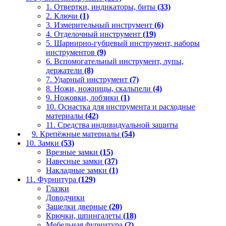
1. Отвертки, индикаторы, биты
(33)
2. Ключи
(1)
3. Измерительный инструмент
(6)
4. Отделочный инструмент
(19)
5. Шарнирно-губцевый инструмент, наборы
инструментов
(9)
6. Вспомогательный инструмент, лупы,
держатели
(8)
7. Ударный инструмент
(7)
8. Ножи, ножницы, скальпели
(4)
9. Ножовки, лобзики
(1)
10. Оснастка для инструмента и расходные
материалы
(42)
11. Средства индивидуальной защиты
9. Крепёжные материалы
(54)
10. Замки
(53)
Врезные замки
(15)
Навесные замки
(37)
Накладные замки
(1)
11. Фурнитура
(129)
Глазки
Доводчики
Защелки дверные
(20)
Крючки, шпингалеты
(18)
Мебельная фурнитура
(2)