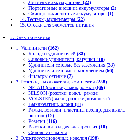
Литиевые аккумуляторы
(22)
Портативные внешние аккумуляторы
(2)
Свинцово-кислотные аккумуляторы
(1)
14. Тестеры, мультиметры
(22)
15. Отсеки для элементов питания
2. Электротехника
1. Удлинители
(162)
Колодки удлинителей
(38)
Силовые удлинители, катушки
(18)
Удлинители сетевые без заземления
(33)
Удлинители сетевые с заземлением
(66)
Фильтры сетевые
(7)
2. Розетки, выключатели, комплекты
(288)
NE-AD (розетки, выкл., рамки)
(66)
NILSON (розетки, выкл., рамки)
VOLSTEN(выкл., розетки, комплект.)
Выключатели, блоки
(81)
Рамки, вставки, пластины изолир. для выкл.,
розеток
(15)
Розетки
(116)
Розетки, вилки для электроплит
(10)
Силовые разъёмы
3. Электроустановочные изделия
(198)