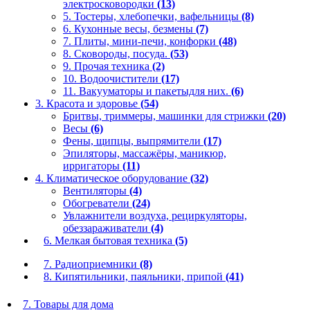
электросковородки
(13)
5. Тостеры, хлебопечки, вафельницы
(8)
6. Кухонные весы, безмены
(7)
7. Плиты, мини-печи, конфорки
(48)
8. Сковороды, посуда.
(53)
9. Прочая техника
(2)
10. Водоочистители
(17)
11. Вакууматоры и пакетыдля них.
(6)
3. Красота и здоровье
(54)
Бритвы, триммеры, машинки для стрижки
(20)
Весы
(6)
Фены, щипцы, выпрямители
(17)
Эпиляторы, массажёры, маникюр,
ирригаторы
(11)
4. Климатическое оборудование
(32)
Вентиляторы
(4)
Обогреватели
(24)
Увлажнители воздуха, рециркуляторы,
обеззараживатели
(4)
6. Мелкая бытовая техника
(5)
7. Радиоприемники
(8)
8. Кипятильники, паяльники, припой
(41)
7. Товары для дома