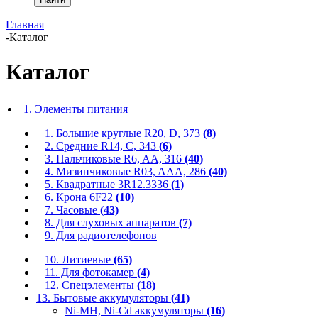
Главная
-
Каталог
Каталог
1. Элементы питания
1. Большие круглые R20, D, 373
(8)
2. Средние R14, C, 343
(6)
3. Пальчиковые R6, AA, 316
(40)
4. Мизинчиковые R03, AAA, 286
(40)
5. Квадратные 3R12.3336
(1)
6. Крона 6F22
(10)
7. Часовые
(43)
8. Для слуховых аппаратов
(7)
9. Для радиотелефонов
10. Литиевые
(65)
11. Для фотокамер
(4)
12. Спецэлементы
(18)
13. Бытовые аккумуляторы
(41)
Ni-MH, Ni-Cd аккумуляторы
(16)