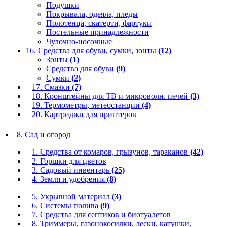
Подушки
Покрывала, одеяла, пледы
Полотенца, скатерти, фартуки
Постельные принадлежности
Чулочно-носочные
16. Средства для обуви, сумки, зонты
(12)
Зонты
(1)
Средства для обуви
(9)
Сумки
(2)
17. Смазки
(7)
18. Кронштейны для ТВ и микроволн. печей
(3)
19. Термометры, метеостанции
(4)
20. Картриджи для принтеров
8. Сад и огород
1. Средства от комаров, грызунов, тараканов
(42)
2. Горшки для цветов
3. Садовый инвентарь
(25)
4. Земля и удобрения
(8)
5. Укрывной материал
(3)
6. Системы полива
(9)
7. Средства для септиков и биотуалетов
8. Триммеры, газонокосилки, лески, катушки,