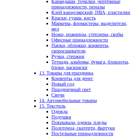
Карандаши, точилки, чертёжные
принадлежности, пеналы
Клей канцелярский, ПВА, пластилин
Краски, гуашь, кисть
Маркеры, фломастеры, выделители,
мел
Ножи, ножницы, степлеры, скобы
Офисные принадлежности
Папки, обложки, конверты,
скоросшиватели
Ручки, стержни
Тетради, альбомы, бумага, блокноты,
блоки, раскраски
13. Товары для праздника
Конверты для денег
Новый год
Праздничный свет
Свечи
14. Автомобильные товары
15. Текстиль
Одежда
Подушки
Покрывала, одеяла, пледы
Полотенца, скатерти, фартуки
Постельные принадлежности