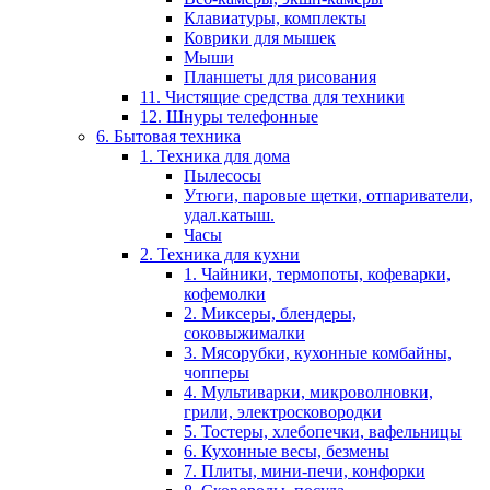
Клавиатуры, комплекты
Коврики для мышек
Мыши
Планшеты для рисования
11. Чистящие средства для техники
12. Шнуры телефонные
6. Бытовая техника
1. Техника для дома
Пылесосы
Утюги, паровые щетки, отпариватели,
удал.катыш.
Часы
2. Техника для кухни
1. Чайники, термопоты, кофеварки,
кофемолки
2. Миксеры, блендеры,
соковыжималки
3. Мясорубки, кухонные комбайны,
чопперы
4. Мультиварки, микроволновки,
грили, электросковородки
5. Тостеры, хлебопечки, вафельницы
6. Кухонные весы, безмены
7. Плиты, мини-печи, конфорки