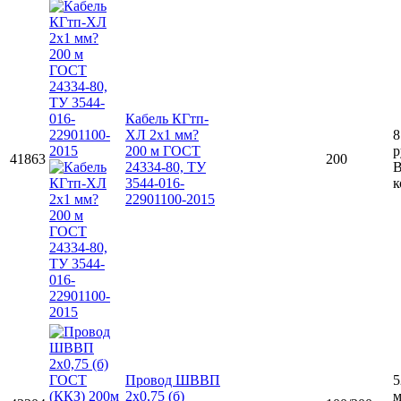
Кабель КГтп-
ХЛ 2х1 мм?
8
200 м ГОСТ
р
41863
200
24334-80, ТУ
3544-016-
к
22901100-2015
Провод ШВВП
5
2х0,75 (б)