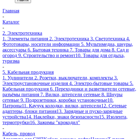
Главная
-
Каталог
-
2. Электротехника
1. Элементы питания
2. Электротехника
3. Светотехника
4.
Фототовары, носители информации
5. Мультимедиа, шнуры,
аксессуары
6. Бытовая техника
7. Товары для дома
8. Сад и
огород
9. Строительство и ремонт
10. Товары для отдыха,
туризма
-
5. Кабельная продукция
1. Удлинители
2. Розетки, выключатели, комплекты
3.
Электроустановочные изделия
4. Электро-бытовые товары
5.
Кабельная продукция
6. Переходники и разветвители сетевые,
разъёмы питания
7. Вилки, штепсели сетевые
8. Шнуры
сетевые
9. Подрозетники, коробки установочные
10.
Патроны
11. Каучук колодки, вилки, штепсели
12. Сетевые
адаптеры, блоки питания
13. Зарядные и пуско-зарядные
устройства
14. Наклейки, знаки безопасности
15. Изолента,
термотрубки
16. Зажимы "крокодил"
-
Кабель, провод