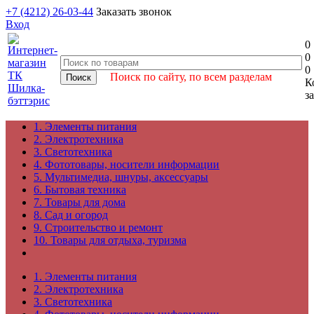
+7 (4212) 26-03-44
Заказать звонок
Вход
0
0
0
Поиск по сайту, по всем разделам
К
з
1. Элементы питания
2. Электротехника
3. Светотехника
4. Фототовары, носители информации
5. Мультимедиа, шнуры, аксессуары
6. Бытовая техника
7. Товары для дома
8. Сад и огород
9. Строительство и ремонт
10. Товары для отдыха, туризма
1. Элементы питания
2. Электротехника
3. Светотехника