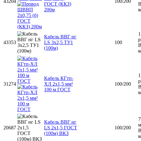
43204
100/200
ГОСТ (ККЗ)
200м
к
1
Кабель ВВГ нг
р
43353
LS 3x2,5 ТУ1
100
(100м)
к
1
Кабель КГтп-
р
31274
ХЛ 2х1,5 мм²
100/200
100 м ГОСТ
к
7
Кабель ВВГ нг
20687
LS 2х1,5 ГОСТ
100/200
(100м) ВКЗ
к