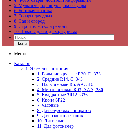
4. Фототовары, носители информации
5. Мультимедиа, шнуры, аксессуары
6. Бытовая техника
7. Товары для дома
8. Сад и огород
9. Строительство и ремонт
10. Товары для отдыха, туризма
Найти
Меню
Каталог
1. Элементы питания
1. Большие круглые R20, D, 373
2. Средние R14, C, 343
3. Пальчиковые R6, AA, 316
4. Мизинчиковые R03, AAA, 286
5. Квадратные 3R12.3336
6. Крона 6F22
7. Часовые
8. Для слуховых аппаратов
9. Для радиотелефонов
10. Литиевые
11. Для фотокамер