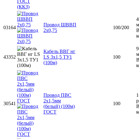
4
Провод ШВВП
03164
100/200
2х0,75
к
9
Кабель ВВГ нг
43352
LS 3x1,5 ТУ1
100
(100м)
к
Провод ПВС
1
2х1,5мм
р
30541
100
(белый) (100м)
ГОСТ
к