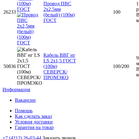
Провод ПВС
1
2х2,5мм
р
26233
100
(белый) (100м)
ГОСТ
к
Кабель ВВГ нг
9
LS 2х1,5 ГОСТ
50836
(100м)
100/200
СЕВЕРСК/
к
ПРОМЭКО
Информация
Вакансии
Помощь
Как сделать заказ
Условия доставки
Гарантия на товар
+7 (4212) 26-03-44
Заказать звонок