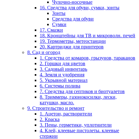
Чулочно-носочные
16. Средства для обуви, сумки, зонты
Зонты
Средства для обуви
Сумки
17. Смазки
18. Кронштейны для ТВ и микроволн. печей
19. Термометры, метеостанции
20. Картриджи для принтеров
8. Сад и огород
1. Средства от комаров, грызунов, тараканов
2. Горшки для цветов
3. Садовый инвентарь
4. Земля и удобрения
5. Укрывной материал
6. Системы полива
7. Средства для септиков и биотуалетов
8. Триммеры, газонокосилки, лески,
катушки, масло.
9. Строительство и ремонт
1. Ацетон, растворители
2. Краска
3. Пены, герметики, уплотнители
4. Клей, клеевые пистолеты. клеевые
стержни