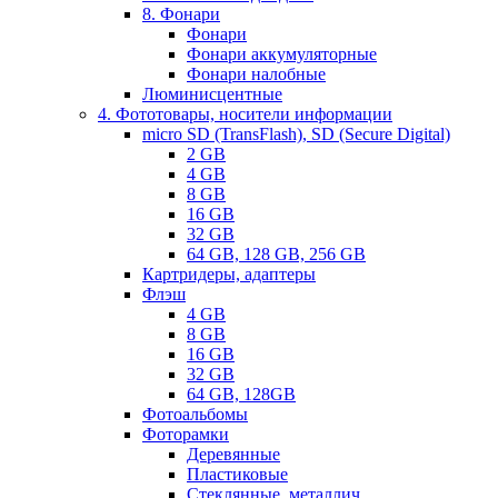
8. Фонари
Фонари
Фонари аккумуляторные
Фонари налобные
Люминисцентные
4. Фототовары, носители информации
micro SD (TransFlash), SD (Secure Digital)
2 GB
4 GB
8 GB
16 GB
32 GB
64 GB, 128 GB, 256 GB
Картридеры, адаптеры
Флэш
4 GB
8 GB
16 GB
32 GB
64 GB, 128GB
Фотоальбомы
Фоторамки
Деревянные
Пластиковые
Стеклянные, металлич.