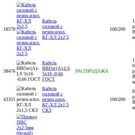
Кабель
1
силовой с
р
18578
100/200
резин.изол.
КГ-ХЛ 2х2,5
к
1
Кабель
0
ВВГнг(А)-LS
38476
РАСПРОДАЖА
р
5х16 -0,66
ГОСТ
к
Кабель
8
силовой с
р
43351
резин.изол.
100/200
КГ-ХЛ 2х1,5
к
СКЗ