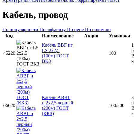
Арматура для СИП
Кабель-каналы, гофра
Нарезка
Т-пласт
Кабель, провод
По популярности
По алфавиту
По цене
По наличию
Код
Наименование
Акция
Упаковка
Кабель ВВГ нг
1
LS 2х2,5
р
45220
100
(100м) ГОСТ
ВКЗ
к
Кабель АВВГ
3
п 2х2,5 черный
р
06620
100/200
(200м) ГОСТ
(ККЗ)
к