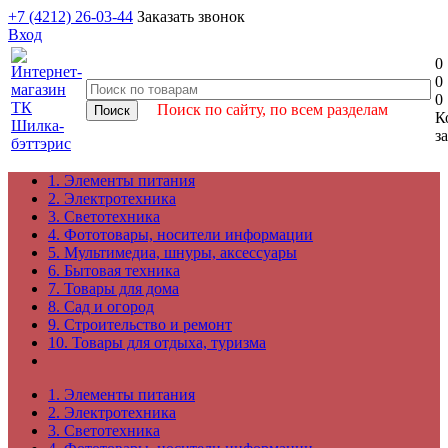
+7 (4212) 26-03-44
Заказать звонок
Вход
0
0
0
Поиск по сайту, по всем разделам
К
з
1. Элементы питания
2. Электротехника
3. Светотехника
4. Фототовары, носители информации
5. Мультимедиа, шнуры, аксессуары
6. Бытовая техника
7. Товары для дома
8. Сад и огород
9. Строительство и ремонт
10. Товары для отдыха, туризма
1. Элементы питания
2. Электротехника
3. Светотехника