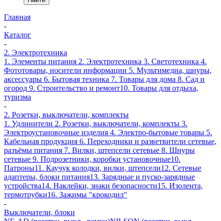
Главная
-
Каталог
-
2. Электротехника
1. Элементы питания
2. Электротехника
3. Светотехника
4.
Фототовары, носители информации
5. Мультимедиа, шнуры,
аксессуары
6. Бытовая техника
7. Товары для дома
8. Сад и
огород
9. Строительство и ремонт
10. Товары для отдыха,
туризма
-
2. Розетки, выключатели, комплекты
1. Удлинители
2. Розетки, выключатели, комплекты
3.
Электроустановочные изделия
4. Электро-бытовые товары
5.
Кабельная продукция
6. Переходники и разветвители сетевые,
разъёмы питания
7. Вилки, штепсели сетевые
8. Шнуры
сетевые
9. Подрозетники, коробки установочные
10.
Патроны
11. Каучук колодки, вилки, штепсели
12. Сетевые
адаптеры, блоки питания
13. Зарядные и пуско-зарядные
устройства
14. Наклейки, знаки безопасности
15. Изолента,
термотрубки
16. Зажимы "крокодил"
-
Выключатели, блоки