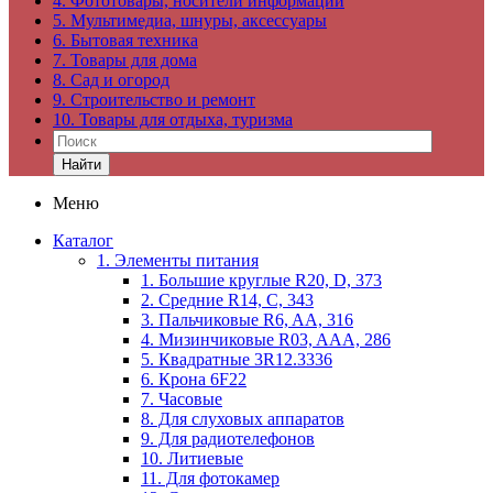
4. Фототовары, носители информации
5. Мультимедиа, шнуры, аксессуары
6. Бытовая техника
7. Товары для дома
8. Сад и огород
9. Строительство и ремонт
10. Товары для отдыха, туризма
Найти
Меню
Каталог
1. Элементы питания
1. Большие круглые R20, D, 373
2. Средние R14, C, 343
3. Пальчиковые R6, AA, 316
4. Мизинчиковые R03, AAA, 286
5. Квадратные 3R12.3336
6. Крона 6F22
7. Часовые
8. Для слуховых аппаратов
9. Для радиотелефонов
10. Литиевые
11. Для фотокамер