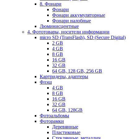
8. Фонари
Фонари
Фонари аккумуляторные
Фонари налобные
Люминисцентные
4. Фототовары, носители информации
micro SD (TransFlash), SD (Secure Digital)
2 GB
4 GB
8 GB
16 GB
32 GB
64 GB, 128 GB, 256 GB
Картридеры, адаптеры
Флэш
4 GB
8 GB
16 GB
32 GB
64 GB, 128GB
Фотоальбомы
Фоторамки
Деревянные
Пластиковые
Стеклянные, металлич.