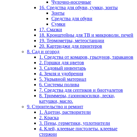
Чулочно-носочные
16. Средства для обуви, сумки, зонты
Зонты
Средства для обуви
Сумки
17. Смазки
18. Кронштейны для ТВ и микроволн. печей
19. Термометры, метеостанции
20. Картриджи для принтеров
8. Сад и огород
1. Средства от комаров, грызунов, тараканов
2. Горшки для цветов
3. Садовый инвентарь
4. Земля и удобрения
5. Укрывной материал
6. Системы полива
7. Средства для септиков и биотуалетов
8. Триммеры, газонокосилки, лески,
катушки, масло.
9. Строительство и ремонт
1. Ацетон, растворители
2. Краска
3. Пены, герметики, уплотнители
4. Клей, клеевые пистолеты. клеевые
стержни