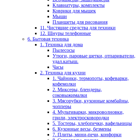
Клавиатуры, комплекты
Коврики для мышек
Мыши
Планшеты для рисования
11. Чистящие средства для техники
12. Шнуры телефонные
6. Бытовая техника
1. Техника для дома
Пылесосы
Утюги, паровые щетки, отпариватели,
удал.катыш.
Часы
2. Техника для кухни
1. Чайники, термопоты, кофеварки,
кофемолки
2. Миксеры, блендеры,
соковыжималки
3. Мясорубки, кухонные комбайны,
чопперы
4. Мультиварки, микроволновки,
грили, электросковородки
5. Тостеры, хлебопечки, вафельницы
6. Кухонные весы, безмены
7. Плиты, мини-печи, конфорки