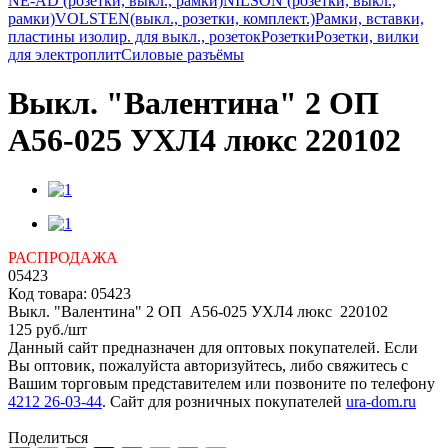
NE-AD (розетки, выкл., рамки)
NILSON (розетки, выкл.,
рамки)
VOLSTEN(выкл., розетки, комплект.)
Рамки, вставки,
пластины изолир. для выкл., розеток
Розетки
Розетки, вилки
для электроплит
Силовые разъёмы
Выкл. "Валентина" 2 ОП
А56-025 УХЛ4 люкс 220102
РАСПРОДАЖА
05423
Код товара:
05423
Выкл. "Валентина" 2 ОП А56-025 УХЛ4 люкс 220102
125
руб.
/шт
Данный сайт предназначен для оптовых покупателей. Если
Вы оптовик, пожалуйста авторизуйтесь, либо свяжитесь с
Вашим торговым представителем или позвоните по телефону
4212 26-03-44
. Сайт для розничных покупателей
ura-dom.ru
Поделиться