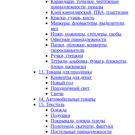
Карандаши, точилки, чертёжные
принадлежности, пеналы
Клей канцелярский, ПВА, пластилин
Краски, гуашь, кисть
Маркеры, фломастеры, выделители,
мел
Ножи, ножницы, степлеры, скобы
Офисные принадлежности
Папки, обложки, конверты,
скоросшиватели
Ручки, стержни
Тетради, альбомы, бумага, блокноты,
блоки, раскраски
13. Товары для праздника
Конверты для денег
Новый год
Праздничный свет
Свечи
14. Автомобильные товары
15. Текстиль
Одежда
Подушки
Покрывала, одеяла, пледы
Полотенца, скатерти, фартуки
Постельные принадлежности