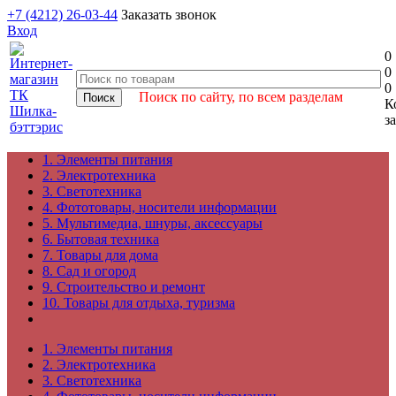
+7 (4212) 26-03-44
Заказать звонок
Вход
0
0
0
Поиск по сайту, по всем разделам
К
з
1. Элементы питания
2. Электротехника
3. Светотехника
4. Фототовары, носители информации
5. Мультимедиа, шнуры, аксессуары
6. Бытовая техника
7. Товары для дома
8. Сад и огород
9. Строительство и ремонт
10. Товары для отдыха, туризма
1. Элементы питания
2. Электротехника
3. Светотехника