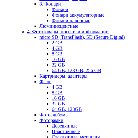
8. Фонари
Фонари
Фонари аккумуляторные
Фонари налобные
Люминисцентные
4. Фототовары, носители информации
micro SD (TransFlash), SD (Secure Digital)
2 GB
4 GB
8 GB
16 GB
32 GB
64 GB, 128 GB, 256 GB
Картридеры, адаптеры
Флэш
4 GB
8 GB
16 GB
32 GB
64 GB, 128GB
Фотоальбомы
Фоторамки
Деревянные
Пластиковые
Стеклянные, металлич.