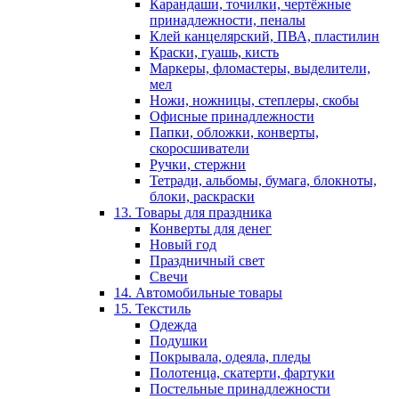
Карандаши, точилки, чертёжные
принадлежности, пеналы
Клей канцелярский, ПВА, пластилин
Краски, гуашь, кисть
Маркеры, фломастеры, выделители,
мел
Ножи, ножницы, степлеры, скобы
Офисные принадлежности
Папки, обложки, конверты,
скоросшиватели
Ручки, стержни
Тетради, альбомы, бумага, блокноты,
блоки, раскраски
13. Товары для праздника
Конверты для денег
Новый год
Праздничный свет
Свечи
14. Автомобильные товары
15. Текстиль
Одежда
Подушки
Покрывала, одеяла, пледы
Полотенца, скатерти, фартуки
Постельные принадлежности