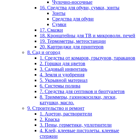
Чулочно-носочные
16. Средства для обуви, сумки, зонты
Зонты
Средства для обуви
Сумки
17. Смазки
18. Кронштейны для ТВ и микроволн. печей
19. Термометры, метеостанции
20. Картриджи для принтеров
8. Сад и огород
1. Средства от комаров, грызунов, тараканов
2. Горшки для цветов
3. Садовый инвентарь
4. Земля и удобрения
5. Укрывной материал
6. Системы полива
7. Средства для септиков и биотуалетов
8. Триммеры, газонокосилки, лески,
катушки, масло.
9. Строительство и ремонт
1. Ацетон, растворители
2. Краска
3. Пены, герметики, уплотнители
4. Клей, клеевые пистолеты. клеевые
стержни