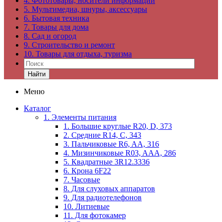
4. Фототовары, носители информации
5. Мультимедиа, шнуры, аксессуары
6. Бытовая техника
7. Товары для дома
8. Сад и огород
9. Строительство и ремонт
10. Товары для отдыха, туризма
Найти
Меню
Каталог
1. Элементы питания
1. Большие круглые R20, D, 373
2. Средние R14, C, 343
3. Пальчиковые R6, AA, 316
4. Мизинчиковые R03, AAA, 286
5. Квадратные 3R12.3336
6. Крона 6F22
7. Часовые
8. Для слуховых аппаратов
9. Для радиотелефонов
10. Литиевые
11. Для фотокамер