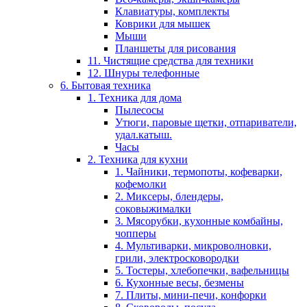
Клавиатуры, комплекты
Коврики для мышек
Мыши
Планшеты для рисования
11. Чистящие средства для техники
12. Шнуры телефонные
6. Бытовая техника
1. Техника для дома
Пылесосы
Утюги, паровые щетки, отпариватели,
удал.катыш.
Часы
2. Техника для кухни
1. Чайники, термопоты, кофеварки,
кофемолки
2. Миксеры, блендеры,
соковыжималки
3. Мясорубки, кухонные комбайны,
чопперы
4. Мультиварки, микроволновки,
грили, электросковородки
5. Тостеры, хлебопечки, вафельницы
6. Кухонные весы, безмены
7. Плиты, мини-печи, конфорки