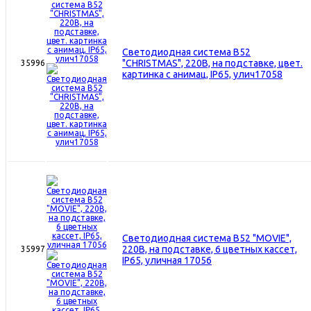
Светодиодная система В52
"CHRISTMAS", 220В, на подставке, цвет.
35996
картинка с анимац, IP65, улич17058
Светодиодная система В52 "MOVIE",
220В, на подставке, 6 цветных кассет,
35997
IP65, уличная 17056