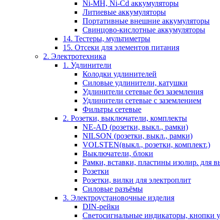
Ni-MH, Ni-Cd аккумуляторы
Литиевые аккумуляторы
Портативные внешние аккумуляторы
Свинцово-кислотные аккумуляторы
14. Тестеры, мультиметры
15. Отсеки для элементов питания
2. Электротехника
1. Удлинители
Колодки удлинителей
Силовые удлинители, катушки
Удлинители сетевые без заземления
Удлинители сетевые с заземлением
Фильтры сетевые
2. Розетки, выключатели, комплекты
NE-AD (розетки, выкл., рамки)
NILSON (розетки, выкл., рамки)
VOLSTEN(выкл., розетки, комплект.)
Выключатели, блоки
Рамки, вставки, пластины изолир. для вы
Розетки
Розетки, вилки для электроплит
Силовые разъёмы
3. Электроустановочные изделия
DIN-рейки
Светосигнальные индикаторы, кнопки у