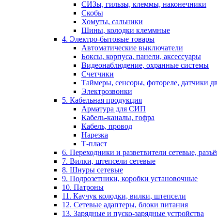
СИЗы, гильзы, клеммы, наконечники
Скобы
Хомуты, сальники
Шины, колодки клеммные
4. Электро-бытовые товары
Автоматические выключатели
Боксы, корпуса, панели, аксессуары
Видеонаблюдение, охранные системы
Счетчики
Таймеры, сенсоры, фотореле, датчики 
Электрозвонки
5. Кабельная продукция
Арматура для СИП
Кабель-каналы, гофра
Кабель, провод
Нарезка
Т-пласт
6. Переходники и разветвители сетевые, разъ
7. Вилки, штепсели сетевые
8. Шнуры сетевые
9. Подрозетники, коробки установочные
10. Патроны
11. Каучук колодки, вилки, штепсели
12. Сетевые адаптеры, блоки питания
13. Зарядные и пуско-зарядные устройства