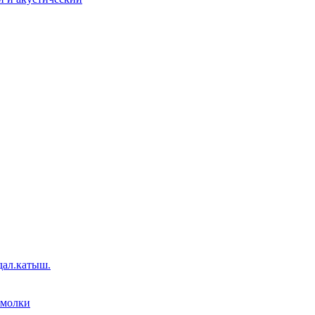
дал.катыш.
емолки