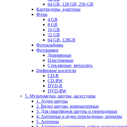
64 GB, 128 GB, 256 GB
Картридеры, адаптеры
Флэш
4 GB
8 GB
16 GB
32 GB
64 GB, 128GB
Фотоальбомы
Фоторамки
Деревянные
Пластиковые
Стеклянные, металлич.
Цифровые носители
CD-R
CD-RW
DVD-R
DVD-RW
5. Мультимедиа, шнуры, аксессуары
1. Аудио шнуры
2. Видео шнуры, компьютерные
3. Для смартфонов шнуры и переходники
4. Антенные и аудио переходники, штекеры
5. Антенны
6. Антенные удлинители, кабель коаксиальны