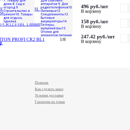
7. Товары для
Для слуховых
дома
8. Сад и
аппаратов
9. Для
496
руб.
/шт
огород
9.
радиотелефонов
10.
ELION CR123A BL1
10/200
В корзину
Строительство и
Литиевые
12.
ремонт
10. Товары
Спецэлементы
13.
для отдыха,
Бытовые
158
руб.
/шт
туризма
аккумуляторы
14.
eo CR123/1BL Lithium
20
Тестеры,
В корзину
мультиметры
15.
Отсеки для
элементов питания
247.42
руб.
/шт
ITON PROFI CR2 BL1
1/8
В корзину
Помощь
Как сделать заказ
Условия доставки
Гарантия на товар