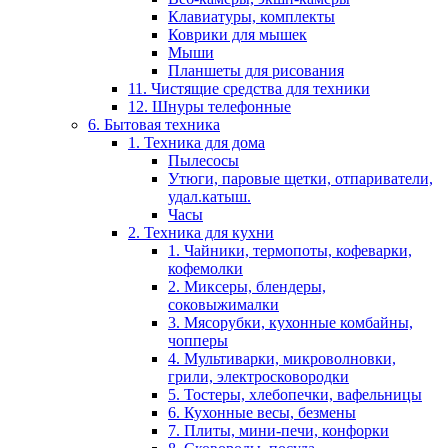
Клавиатуры, комплекты
Коврики для мышек
Мыши
Планшеты для рисования
11. Чистящие средства для техники
12. Шнуры телефонные
6. Бытовая техника
1. Техника для дома
Пылесосы
Утюги, паровые щетки, отпариватели,
удал.катыш.
Часы
2. Техника для кухни
1. Чайники, термопоты, кофеварки,
кофемолки
2. Миксеры, блендеры,
соковыжималки
3. Мясорубки, кухонные комбайны,
чопперы
4. Мультиварки, микроволновки,
грили, электросковородки
5. Тостеры, хлебопечки, вафельницы
6. Кухонные весы, безмены
7. Плиты, мини-печи, конфорки