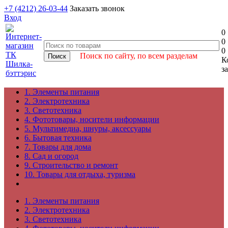
+7 (4212) 26-03-44
Заказать звонок
Вход
0
0
0
Поиск по сайту, по всем разделам
К
з
1. Элементы питания
2. Электротехника
3. Светотехника
4. Фототовары, носители информации
5. Мультимедиа, шнуры, аксессуары
6. Бытовая техника
7. Товары для дома
8. Сад и огород
9. Строительство и ремонт
10. Товары для отдыха, туризма
1. Элементы питания
2. Электротехника
3. Светотехника