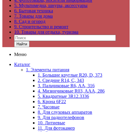
4. Фототовары, носители информации
5. Мультимедиа, шнуры, аксессуары
6. Бытовая техника
7. Товары для дома
8. Сад и огород
9. Строительство и ремонт
10. Товары для отдыха, туризма
Найти
Меню
Каталог
1. Элементы питания
1. Большие круглые R20, D, 373
2. Средние R14, C, 343
3. Пальчиковые R6, AA, 316
4. Мизинчиковые R03, AAA, 286
5. Квадратные 3R12.3336
6. Крона 6F22
7. Часовые
8. Для слуховых аппаратов
9. Для радиотелефонов
10. Литиевые
11. Для фотокамер