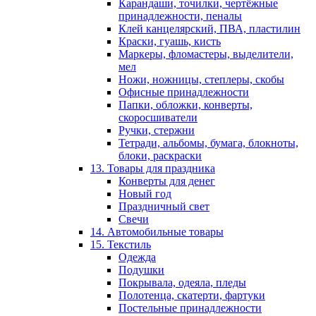
Карандаши, точилки, чертёжные
принадлежности, пеналы
Клей канцелярский, ПВА, пластилин
Краски, гуашь, кисть
Маркеры, фломастеры, выделители,
мел
Ножи, ножницы, степлеры, скобы
Офисные принадлежности
Папки, обложки, конверты,
скоросшиватели
Ручки, стержни
Тетради, альбомы, бумага, блокноты,
блоки, раскраски
13. Товары для праздника
Конверты для денег
Новый год
Праздничный свет
Свечи
14. Автомобильные товары
15. Текстиль
Одежда
Подушки
Покрывала, одеяла, пледы
Полотенца, скатерти, фартуки
Постельные принадлежности