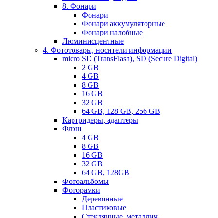
8. Фонари
Фонари
Фонари аккумуляторные
Фонари налобные
Люминисцентные
4. Фототовары, носители информации
micro SD (TransFlash), SD (Secure Digital)
2 GB
4 GB
8 GB
16 GB
32 GB
64 GB, 128 GB, 256 GB
Картридеры, адаптеры
Флэш
4 GB
8 GB
16 GB
32 GB
64 GB, 128GB
Фотоальбомы
Фоторамки
Деревянные
Пластиковые
Стеклянные, металлич.