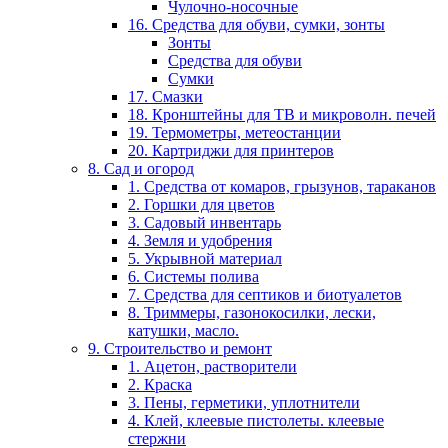
Чулочно-носочные
16. Средства для обуви, сумки, зонты
Зонты
Средства для обуви
Сумки
17. Смазки
18. Кронштейны для ТВ и микроволн. печей
19. Термометры, метеостанции
20. Картриджи для принтеров
8. Сад и огород
1. Средства от комаров, грызунов, тараканов
2. Горшки для цветов
3. Садовый инвентарь
4. Земля и удобрения
5. Укрывной материал
6. Системы полива
7. Средства для септиков и биотуалетов
8. Триммеры, газонокосилки, лески,
катушки, масло.
9. Строительство и ремонт
1. Ацетон, растворители
2. Краска
3. Пены, герметики, уплотнители
4. Клей, клеевые пистолеты. клеевые
стержни