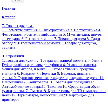
Главная
-
Каталог
-
7. Товары для дома
1. Элементы питания
2. Электротехника
3. Светотехника
4.
Фототовары, носители информации
5. Мультимедиа, шнуры,
аксессуары
6. Бытовая техника
7. Товары для дома
8. Сад и
огород
9. Строительство и ремонт
10. Товары для отдыха,
туризма
-
9. Стремянки
1. Товары для кухни
2. Товары для ванной комнаты и бани
3.
Губки, салфетки, товары для уборки
4. Упаковка, пакеты,
мешки для мусора, пленка
5. Бытовая химия и средства
гигиены
6. Коврики
7. Перчатки
8. Веревки, шпагаты,
тросы
10. Сушилки, вешалки, табуретки, гладильные доски
11.
Сантехника
12. Канцтовары
13. Товары для праздника
14.
Автомобильные товары
15. Текстиль
16. Средства для обуви,
сумки, зонты
17. Смазки
18. Кронштейны для ТВ и микроволн.
печей
19. Термометры, метеостанции
20. Картриджи для
принтеров