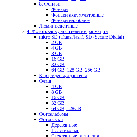
8. Фонари
Фонари
Фонари аккумуляторные
Фонари налобные
Люминисцентные
4. Фототовары, носители информации
micro SD (TransFlash), SD (Secure Digital)
2 GB
4 GB
8 GB
16 GB
32 GB
64 GB, 128 GB, 256 GB
Картридеры, адаптеры
Флэш
4 GB
8 GB
16 GB
32 GB
64 GB, 128GB
Фотоальбомы
Фоторамки
Деревянные
Пластиковые
Стеклянные, металлич.