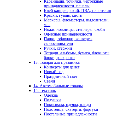
Карандаши, точилки, чертёжные
принадлежности, пеналы
Клей канцелярский, ПВА, пластилин
Краски, гуашь, кисть
Маркеры, фломастеры, выделители,
мел
Ножи, ножницы, степлеры, скобы
Офисные принадлежности
Папки, обложки, конверты,
скоросшиватели
Ручки, стержни
Тетради, альбомы, бумага, блокноты,
блоки, раскраски
13. Товары для праздника
Конверты для денег
Новый год
Праздничный свет
Свечи
14. Автомобильные товары
15. Текстиль
Одежда
Подушки
Покрывала, одеяла, пледы
Полотенца, скатерти, фартуки
Постельные принадлежности