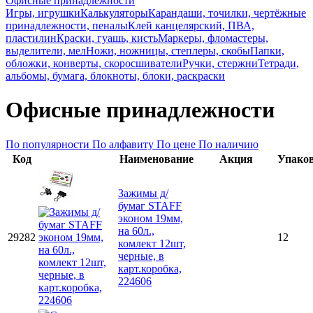
Офисные принадлежности
Игры, игрушки
Калькуляторы
Карандаши, точилки, чертёжные
принадлежности, пеналы
Клей канцелярский, ПВА,
пластилин
Краски, гуашь, кисть
Маркеры, фломастеры,
выделители, мел
Ножи, ножницы, степлеры, скобы
Папки,
обложки, конверты, скоросшиватели
Ручки, стержни
Тетради,
альбомы, бумага, блокноты, блоки, раскраски
Офисные принадлежности
По популярности
По алфавиту
По цене
По наличию
Код
Наименование
Акция
Упако
Зажимы д/
бумаг STAFF
эконом 19мм,
на 60л.,
29282
12
комлект 12шт,
черные, в
карт.коробка,
224606