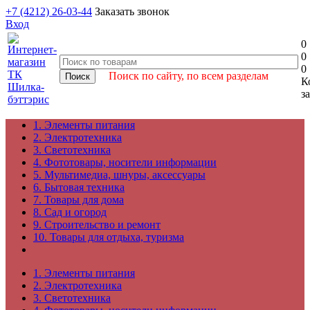
+7 (4212) 26-03-44
Заказать звонок
Вход
0
0
0
Поиск по сайту, по всем разделам
К
з
1. Элементы питания
2. Электротехника
3. Светотехника
4. Фототовары, носители информации
5. Мультимедиа, шнуры, аксессуары
6. Бытовая техника
7. Товары для дома
8. Сад и огород
9. Строительство и ремонт
10. Товары для отдыха, туризма
1. Элементы питания
2. Электротехника
3. Светотехника