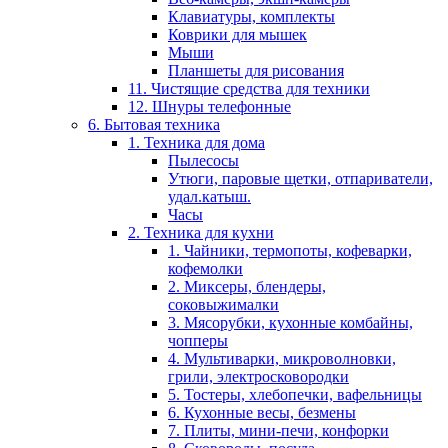
Клавиатуры, комплекты
Коврики для мышек
Мыши
Планшеты для рисования
11. Чистящие средства для техники
12. Шнуры телефонные
6. Бытовая техника
1. Техника для дома
Пылесосы
Утюги, паровые щетки, отпариватели,
удал.катыш.
Часы
2. Техника для кухни
1. Чайники, термопоты, кофеварки,
кофемолки
2. Миксеры, блендеры,
соковыжималки
3. Мясорубки, кухонные комбайны,
чопперы
4. Мультиварки, микроволновки,
грили, электросковородки
5. Тостеры, хлебопечки, вафельницы
6. Кухонные весы, безмены
7. Плиты, мини-печи, конфорки