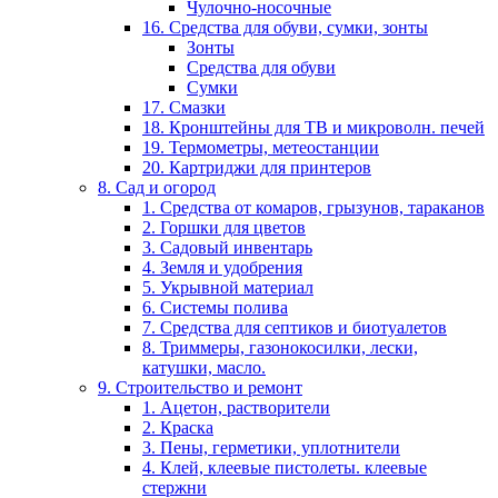
Чулочно-носочные
16. Средства для обуви, сумки, зонты
Зонты
Средства для обуви
Сумки
17. Смазки
18. Кронштейны для ТВ и микроволн. печей
19. Термометры, метеостанции
20. Картриджи для принтеров
8. Сад и огород
1. Средства от комаров, грызунов, тараканов
2. Горшки для цветов
3. Садовый инвентарь
4. Земля и удобрения
5. Укрывной материал
6. Системы полива
7. Средства для септиков и биотуалетов
8. Триммеры, газонокосилки, лески,
катушки, масло.
9. Строительство и ремонт
1. Ацетон, растворители
2. Краска
3. Пены, герметики, уплотнители
4. Клей, клеевые пистолеты. клеевые
стержни