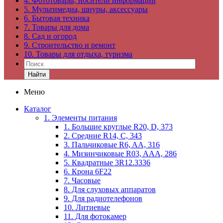
4. Фототовары, носители информации
5. Мультимедиа, шнуры, аксессуары
6. Бытовая техника
7. Товары для дома
8. Сад и огород
9. Строительство и ремонт
10. Товары для отдыха, туризма
Найти
Меню
Каталог
1. Элементы питания
1. Большие круглые R20, D, 373
2. Средние R14, C, 343
3. Пальчиковые R6, AA, 316
4. Мизинчиковые R03, AAA, 286
5. Квадратные 3R12.3336
6. Крона 6F22
7. Часовые
8. Для слуховых аппаратов
9. Для радиотелефонов
10. Литиевые
11. Для фотокамер