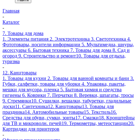
Главная
-
Каталог
-
7. Товары для дома
1. Элементы питания
2. Электротехника
3. Светотехника
4.
Фототовары, носители информации
5. Мультимедиа, шнуры,
аксессуары
6. Бытовая техника
7. Товары для дома
8. Сад и
огород
9. Строительство и ремонт
10. Товары для отдыха,
туризма
-
12. Канцтовары
1. Товары для кухни
2. Товары для ванной комнаты и бани
3.
Губки, салфетки, товары для уборки
4. Упаковка, пакеты,
мешки для мусора, пленка
5. Бытовая химия и средства
гигиены
6. Коврики
7. Перчатки
8. Веревки, шпагаты, тросы
9. Стремянки
10. Сушилки, вешалки, табуретки, гладильные
доски
11. Сантехника
12. Канцтовары
13. Товары для
праздника
14. Автомобильные товары
15. Текстиль
16.
Средства для обуви, сумки, зонты
17. Смазки
18. Кронштейны
для ТВ и микроволн. печей
19. Термометры, метеостанции
20.
Картриджи для принтеров
-