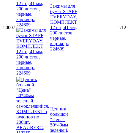
Зажимы для
бумаг STAFF
EVERYDAY,
КОМПЛЕКТ
50007
12 шт, 41 мм,
1/12
200 листов,
черные,
карт.кор.,
224609
Ценник
большой
"Цена"
50*40мм
зеленый,