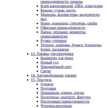
принадлежности, пеналы
Клей канцелярский, ПВА, пластилин
Краски, гуашь, кисть
Маркеры, фломастеры, выделители,
мел
Ножи, ножницы, степлеры, скобы
Офисные принадлежности
Папки, обложки, конверты,
скоросшиватели
Ручки, стержни
Тетради, альбомы, бумага, блокноты,
блоки, раскраски
13. Товары для праздника
Конверты для денег
Новый год
Праздничный свет
Свечи
14. Автомобильные товары
15. Текстиль
Одежда
Подушки
Покрывала, одеяла, пледы
Полотенца, скатерти, фартуки
Постельные принадлежности
Чулочно-носочные