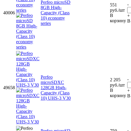
Perfeo microSD
-
551
8GB High-
руб.
/шт
40006
Capacity (Class
В
+
10) economy
корзину
В
series
Perfeo
-
2 205
microSDXC
руб.
/шт
49658
128GB High-
В
+
Capacity (Class
корзину
В
10) UHS-3 V30
-
Perfeo microSD
750