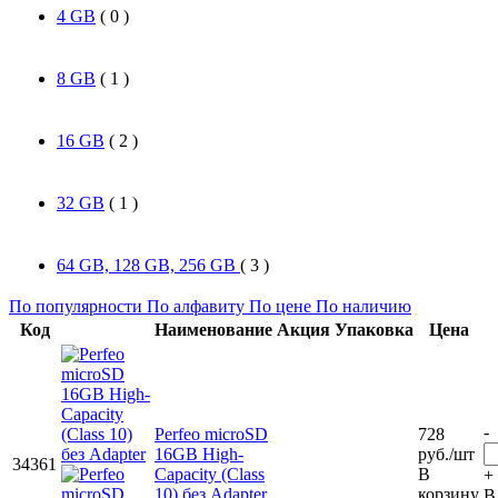
4 GB
( 0 )
8 GB
( 1 )
16 GB
( 2 )
32 GB
( 1 )
64 GB, 128 GB, 256 GB
( 3 )
По популярности
По алфавиту
По цене
По наличию
Код
Наименование
Акция
Упаковка
Цена
-
Perfeo microSD
728
16GB High-
руб.
/шт
34361
Capacity (Class
В
+
10) без Adapter
корзину
В