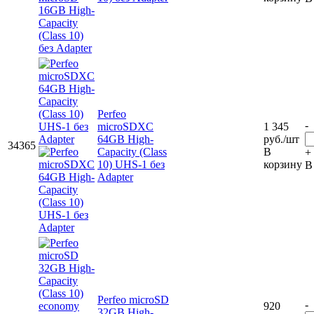
Perfeo
-
microSDXC
1 345
64GB High-
руб.
/шт
34365
Capacity (Class
В
+
10) UHS-1 без
корзину
В
Adapter
Perfeo microSD
-
920
32GB High-