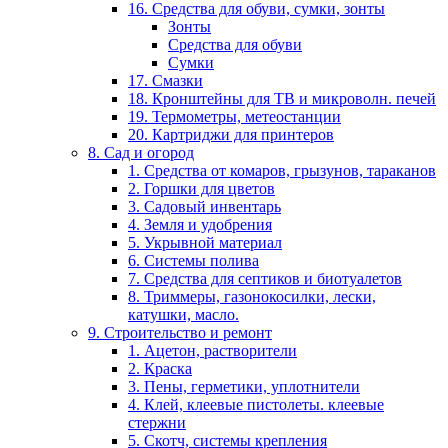
16. Средства для обуви, сумки, зонты
Зонты
Средства для обуви
Сумки
17. Смазки
18. Кронштейны для ТВ и микроволн. печей
19. Термометры, метеостанции
20. Картриджи для принтеров
8. Сад и огород
1. Средства от комаров, грызунов, тараканов
2. Горшки для цветов
3. Садовый инвентарь
4. Земля и удобрения
5. Укрывной материал
6. Системы полива
7. Средства для септиков и биотуалетов
8. Триммеры, газонокосилки, лески,
катушки, масло.
9. Строительство и ремонт
1. Ацетон, растворители
2. Краска
3. Пены, герметики, уплотнители
4. Клей, клеевые пистолеты. клеевые
стержни
5. Скотч, системы крепления