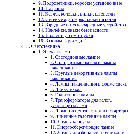
9. Подрозетники, коробки установочные
10. Патроны
11. Каучук колодки, вилки, штепсели
12. Сетевые адаптеры, блоки питания
13. Зарядные и пуско-зарядные устройства
14. Наклейки, знаки безопасности
15. Изолента, термотрубки
16. Зажимы "крокодил"
3. Светотехника
1. Электролампы
1. Светодиодные лампы
2. Стандартные бытовые лампы
накаливания
3. Круглые декоративные лампы
накаливания
4. Лампы накаливания в форме свечи
5. Линзы накал
6. Галогенные лампы
7. Трансформаторы для галог.,
устр.защиты ламп
8. Люминисцентные лампы, стартёры
9. Линейные галогенные лампы
10. Лампы капсулы
11. Энергосберегающие лампы
12. Лампы для фонарей, ночников и