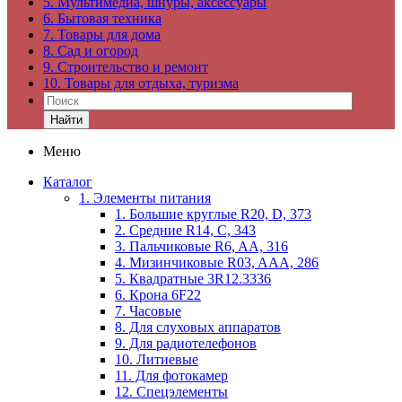
5. Мультимедиа, шнуры, аксессуары
6. Бытовая техника
7. Товары для дома
8. Сад и огород
9. Строительство и ремонт
10. Товары для отдыха, туризма
Найти
Меню
Каталог
1. Элементы питания
1. Большие круглые R20, D, 373
2. Средние R14, C, 343
3. Пальчиковые R6, AA, 316
4. Мизинчиковые R03, AAA, 286
5. Квадратные 3R12.3336
6. Крона 6F22
7. Часовые
8. Для слуховых аппаратов
9. Для радиотелефонов
10. Литиевые
11. Для фотокамер
12. Спецэлементы