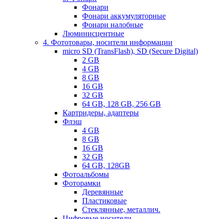
Фонари
Фонари аккумуляторные
Фонари налобные
Люминисцентные
4. Фототовары, носители информации
micro SD (TransFlash), SD (Secure Digital)
2 GB
4 GB
8 GB
16 GB
32 GB
64 GB, 128 GB, 256 GB
Картридеры, адаптеры
Флэш
4 GB
8 GB
16 GB
32 GB
64 GB, 128GB
Фотоальбомы
Фоторамки
Деревянные
Пластиковые
Стеклянные, металлич.
Цифровые носители