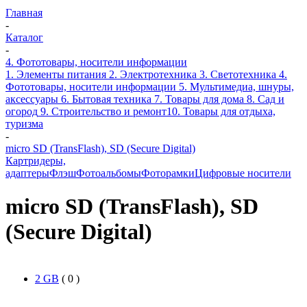
Главная
-
Каталог
-
4. Фототовары, носители информации
1. Элементы питания
2. Электротехника
3. Светотехника
4.
Фототовары, носители информации
5. Мультимедиа, шнуры,
аксессуары
6. Бытовая техника
7. Товары для дома
8. Сад и
огород
9. Строительство и ремонт
10. Товары для отдыха,
туризма
-
micro SD (TransFlash), SD (Secure Digital)
Картридеры,
адаптеры
Флэш
Фотоальбомы
Фоторамки
Цифровые носители
micro SD (TransFlash), SD
(Secure Digital)
2 GB
( 0 )