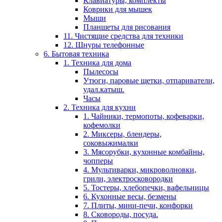
Клавиатуры, комплекты
Коврики для мышек
Мыши
Планшеты для рисования
11. Чистящие средства для техники
12. Шнуры телефонные
6. Бытовая техника
1. Техника для дома
Пылесосы
Утюги, паровые щетки, отпариватели,
удал.катыш.
Часы
2. Техника для кухни
1. Чайники, термопоты, кофеварки,
кофемолки
2. Миксеры, блендеры,
соковыжималки
3. Мясорубки, кухонные комбайны,
чопперы
4. Мультиварки, микроволновки,
грили, электросковородки
5. Тостеры, хлебопечки, вафельницы
6. Кухонные весы, безмены
7. Плиты, мини-печи, конфорки
8. Сковороды, посуда.