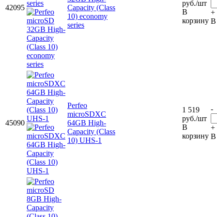
руб.
/шт
42095
Capacity (Class
В
+
10) economy
корзину
В
series
Perfeo
-
1 519
microSDXC
руб.
/шт
45090
64GB High-
В
+
Capacity (Class
корзину
В
10) UHS-1