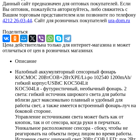
Данный сайт предназначен для оптовых покупателей. Если
Вы оптовик, пожалуйста авторизуйтесь, либо свяжитесь с
Вашим торговым представителем или позвоните по телефону
4212 26-03-44
. Сайт для розничных покупателей
ura-dom.ru
Поделиться
Цена действительна только для интернет-магазина и может
отличаться от цен в розничных магазинах
Описание
Налобный аккумуляторный сенсорный фонарь
КОСМОС 20ВтCOB+2ВтXPE/Li-po 102540 1200mAh/
гибкий корпус/USBtC KOC504Lit
KOC504Lit - футуристичный, необычный фонарь. 2
света: гибкий источник широкого света для работы
вблизи даст максимально плавный и удобный для
работы свет, а также имеется встроенный фонарь-луч на
боковой стороне.
Управление источниками света может быть как от
кнопок, так и от сенсора, когда руки в перчатках.
Уникальное расположение сенсора - сбоку, чтобы не
реагировать на объекты перед лицом во время работы.
Источник света: широкий свет 20Вт COB LED; луч 2Вт