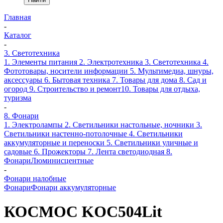
Главная
-
Каталог
-
3. Светотехника
1. Элементы питания
2. Электротехника
3. Светотехника
4.
Фототовары, носители информации
5. Мультимедиа, шнуры,
аксессуары
6. Бытовая техника
7. Товары для дома
8. Сад и
огород
9. Строительство и ремонт
10. Товары для отдыха,
туризма
-
8. Фонари
1. Электролампы
2. Светильники настольные, ночники
3.
Светильники настенно-потолочные
4. Светильники
аккумуляторные и переноски
5. Светильники уличные и
садовые
6. Прожекторы
7. Лента светодиодная
8.
Фонари
Люминисцентные
-
Фонари налобные
Фонари
Фонари аккумуляторные
КОСМОС KOC504Lit