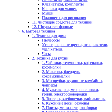
Клавиатуры, комплекты
Коврики для мышек
Мыши
Планшеты для рисования
11. Чистящие средства для техники
12. Шнуры телефонные
6. Бытовая техника
1. Техника для дома
Пылесосы
Утюги, паровые щетки, отпариватели,
удал.катыш.
Часы
2. Техника для кухни
1. Чайники, термопоты, кофеварки,
кофемолки
2. Миксеры, блендеры,
соковыжималки
3. Мясорубки, кухонные комбайны,
чопперы
4. Мультиварки, микроволновки,
грили, электросковородки
5. Тостеры, хлебопечки, вафельницы
6. Кухонные весы, безмены
7. Плиты, мини-печи, конфорки