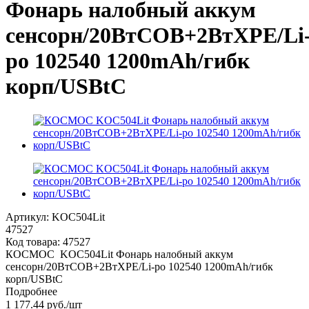
Фонарь налобный аккум
сенсорн/20ВтCOB+2ВтXPE/Li
po 102540 1200mAh/гибк
корп/USBtC
Артикул:
KOC504Lit
47527
Код товара:
47527
КОСМОС KOC504Lit Фонарь налобный аккум
сенсорн/20ВтCOB+2ВтXPE/Li-po 102540 1200mAh/гибк
корп/USBtC
Подробнее
1 177.44
руб.
/шт