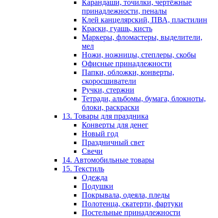
Карандаши, точилки, чертёжные
принадлежности, пеналы
Клей канцелярский, ПВА, пластилин
Краски, гуашь, кисть
Маркеры, фломастеры, выделители,
мел
Ножи, ножницы, степлеры, скобы
Офисные принадлежности
Папки, обложки, конверты,
скоросшиватели
Ручки, стержни
Тетради, альбомы, бумага, блокноты,
блоки, раскраски
13. Товары для праздника
Конверты для денег
Новый год
Праздничный свет
Свечи
14. Автомобильные товары
15. Текстиль
Одежда
Подушки
Покрывала, одеяла, пледы
Полотенца, скатерти, фартуки
Постельные принадлежности