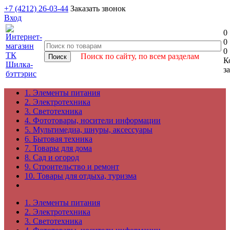
+7 (4212) 26-03-44
Заказать звонок
Вход
0
0
0
Поиск по сайту, по всем разделам
К
з
1. Элементы питания
2. Электротехника
3. Светотехника
4. Фототовары, носители информации
5. Мультимедиа, шнуры, аксессуары
6. Бытовая техника
7. Товары для дома
8. Сад и огород
9. Строительство и ремонт
10. Товары для отдыха, туризма
1. Элементы питания
2. Электротехника
3. Светотехника