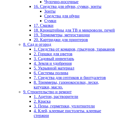
Чулочно-носочные
16. Средства для обуви, сумки, зонты
Зонты
Средства для обуви
Сумки
17. Смазки
18. Кронштейны для ТВ и микроволн. печей
19. Термометры, метеостанции
20. Картриджи для принтеров
8. Сад и огород
1. Средства от комаров, грызунов, тараканов
2. Горшки для цветов
3. Садовый инвентарь
4. Земля и удобрения
5. Укрывной материал
6. Системы полива
7. Средства для септиков и биотуалетов
8. Триммеры, газонокосилки, лески,
катушки, масло.
9. Строительство и ремонт
1. Ацетон, растворители
2. Краска
3. Пены, герметики, уплотнители
4. Клей, клеевые пистолеты. клеевые
стержни