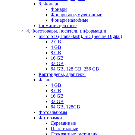
8. Фонари
Фонари
Фонари аккумуляторные
Фонари налобные
Люминисцентные
4. Фототовары, носители информации
micro SD (TransFlash), SD (Secure Digital)
2 GB
4 GB
8 GB
16 GB
32 GB
64 GB, 128 GB, 256 GB
Картридеры, адаптеры
Флэш
4 GB
8 GB
16 GB
32 GB
64 GB, 128GB
Фотоальбомы
Фоторамки
Деревянные
Пластиковые
Стеклянные, металлич.