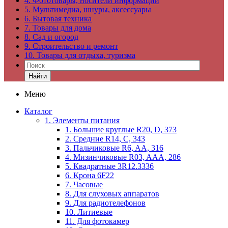
4. Фототовары, носители информации
5. Мультимедиа, шнуры, аксессуары
6. Бытовая техника
7. Товары для дома
8. Сад и огород
9. Строительство и ремонт
10. Товары для отдыха, туризма
Найти
Меню
Каталог
1. Элементы питания
1. Большие круглые R20, D, 373
2. Средние R14, C, 343
3. Пальчиковые R6, AA, 316
4. Мизинчиковые R03, AAA, 286
5. Квадратные 3R12.3336
6. Крона 6F22
7. Часовые
8. Для слуховых аппаратов
9. Для радиотелефонов
10. Литиевые
11. Для фотокамер