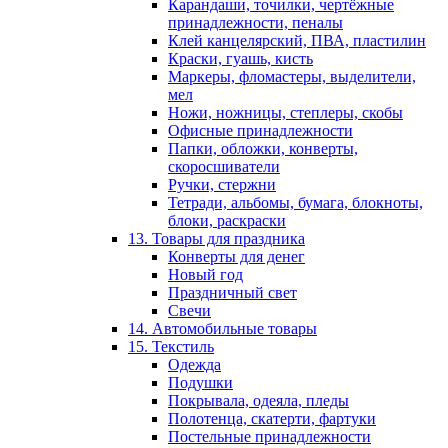
Карандаши, точилки, чертёжные
принадлежности, пеналы
Клей канцелярский, ПВА, пластилин
Краски, гуашь, кисть
Маркеры, фломастеры, выделители,
мел
Ножи, ножницы, степлеры, скобы
Офисные принадлежности
Папки, обложки, конверты,
скоросшиватели
Ручки, стержни
Тетради, альбомы, бумага, блокноты,
блоки, раскраски
13. Товары для праздника
Конверты для денег
Новый год
Праздничный свет
Свечи
14. Автомобильные товары
15. Текстиль
Одежда
Подушки
Покрывала, одеяла, пледы
Полотенца, скатерти, фартуки
Постельные принадлежности