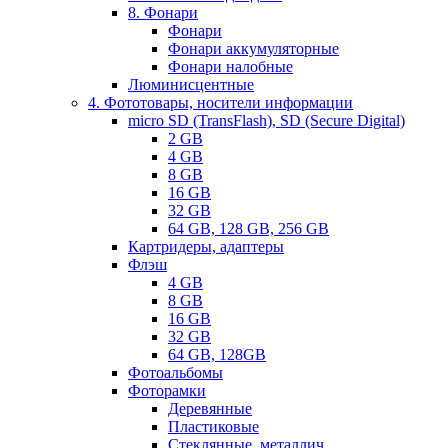
8. Фонари
Фонари
Фонари аккумуляторные
Фонари налобные
Люминисцентные
4. Фототовары, носители информации
micro SD (TransFlash), SD (Secure Digital)
2 GB
4 GB
8 GB
16 GB
32 GB
64 GB, 128 GB, 256 GB
Картридеры, адаптеры
Флэш
4 GB
8 GB
16 GB
32 GB
64 GB, 128GB
Фотоальбомы
Фоторамки
Деревянные
Пластиковые
Стеклянные, металлич.