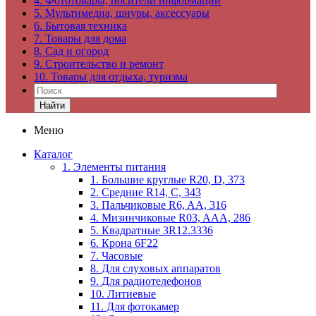
4. Фототовары, носители информации
5. Мультимедиа, шнуры, аксессуары
6. Бытовая техника
7. Товары для дома
8. Сад и огород
9. Строительство и ремонт
10. Товары для отдыха, туризма
Найти
Меню
Каталог
1. Элементы питания
1. Большие круглые R20, D, 373
2. Средние R14, C, 343
3. Пальчиковые R6, AA, 316
4. Мизинчиковые R03, AAA, 286
5. Квадратные 3R12.3336
6. Крона 6F22
7. Часовые
8. Для слуховых аппаратов
9. Для радиотелефонов
10. Литиевые
11. Для фотокамер