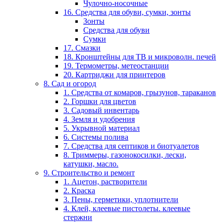
Чулочно-носочные
16. Средства для обуви, сумки, зонты
Зонты
Средства для обуви
Сумки
17. Смазки
18. Кронштейны для ТВ и микроволн. печей
19. Термометры, метеостанции
20. Картриджи для принтеров
8. Сад и огород
1. Средства от комаров, грызунов, тараканов
2. Горшки для цветов
3. Садовый инвентарь
4. Земля и удобрения
5. Укрывной материал
6. Системы полива
7. Средства для септиков и биотуалетов
8. Триммеры, газонокосилки, лески,
катушки, масло.
9. Строительство и ремонт
1. Ацетон, растворители
2. Краска
3. Пены, герметики, уплотнители
4. Клей, клеевые пистолеты. клеевые
стержни