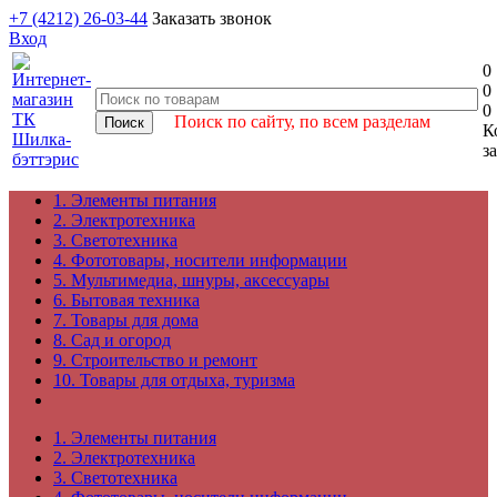
+7 (4212) 26-03-44
Заказать звонок
Вход
0
0
0
Поиск по сайту, по всем разделам
К
з
1. Элементы питания
2. Электротехника
3. Светотехника
4. Фототовары, носители информации
5. Мультимедиа, шнуры, аксессуары
6. Бытовая техника
7. Товары для дома
8. Сад и огород
9. Строительство и ремонт
10. Товары для отдыха, туризма
1. Элементы питания
2. Электротехника
3. Светотехника