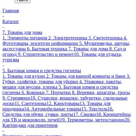
Главная
-
Каталог
-
7. Товары для дома
1. Элементы питания
2. Электротехника
3. Светотехника
4.
Фототовары, носители информации
5. Мультимедиа, шнуры,
аксессуары
6. Бытовая техника
7. Товары для дома
8. Сад и
огород
9. Строительство и ремонт
10. Товары для отдыха,
туризма
-
5. Бытовая химия и средства гигиены
1. Товары для кухни
2. Товары для ванной комнаты и бани
3.
Губки, салфетки, товары для уборки
4. Упаковка, пакеты,
мешки для мусора, пленка
5. Бытовая химия и средства
гигиены
6. Коврики
7. Перчатки
8. Веревки, шпагаты, тросы
9. Стремянки
10. Сушилки, вешалки, табуретки, гладильные
доски
11. Сантехника
12. Канцтовары
13. Товары для
праздника
14. Автомобильные товары
15. Текстиль
16.
Средства для обуви, сумки, зонты
17. Смазки
18. Кронштейны
для ТВ и микроволн. печей
19. Термометры, метеостанции
20.
Картриджи для принтеров
-