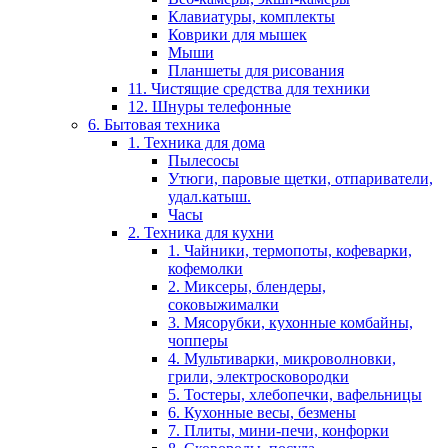
Клавиатуры, комплекты
Коврики для мышек
Мыши
Планшеты для рисования
11. Чистящие средства для техники
12. Шнуры телефонные
6. Бытовая техника
1. Техника для дома
Пылесосы
Утюги, паровые щетки, отпариватели,
удал.катыш.
Часы
2. Техника для кухни
1. Чайники, термопоты, кофеварки,
кофемолки
2. Миксеры, блендеры,
соковыжималки
3. Мясорубки, кухонные комбайны,
чопперы
4. Мультиварки, микроволновки,
грили, электросковородки
5. Тостеры, хлебопечки, вафельницы
6. Кухонные весы, безмены
7. Плиты, мини-печи, конфорки