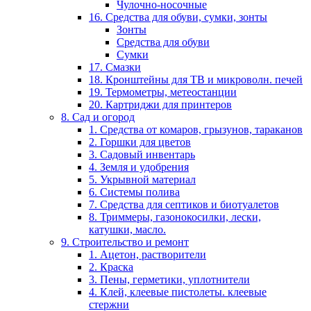
Чулочно-носочные
16. Средства для обуви, сумки, зонты
Зонты
Средства для обуви
Сумки
17. Смазки
18. Кронштейны для ТВ и микроволн. печей
19. Термометры, метеостанции
20. Картриджи для принтеров
8. Сад и огород
1. Средства от комаров, грызунов, тараканов
2. Горшки для цветов
3. Садовый инвентарь
4. Земля и удобрения
5. Укрывной материал
6. Системы полива
7. Средства для септиков и биотуалетов
8. Триммеры, газонокосилки, лески,
катушки, масло.
9. Строительство и ремонт
1. Ацетон, растворители
2. Краска
3. Пены, герметики, уплотнители
4. Клей, клеевые пистолеты. клеевые
стержни