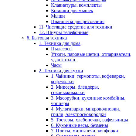
Клавиатуры, комплекты
Коврики для мышек
Мыши
Планшеты для рисования
11. Чистящие средства для техники
12. Шнуры телефонные
6. Бытовая техника
1. Техника для дома
Пылесосы
Утюги, паровые щетки, отпариватели,
удал.катыш.
Часы
2. Техника для кухни
1. Чайники, термопоты, кофеварки,
кофемолки
2. Миксеры, блендеры,
соковыжималки
3. Мясорубки, кухонные комбайны,
чопперы
4. Мультиварки, микроволновки,
грили, электросковородки
5. Тостеры, хлебопечки, вафельницы
6. Кухонные весы, безмены
7. Плиты, мини-печи, конфорки