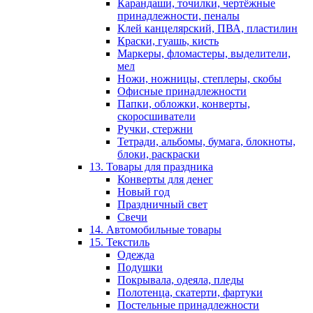
Карандаши, точилки, чертёжные
принадлежности, пеналы
Клей канцелярский, ПВА, пластилин
Краски, гуашь, кисть
Маркеры, фломастеры, выделители,
мел
Ножи, ножницы, степлеры, скобы
Офисные принадлежности
Папки, обложки, конверты,
скоросшиватели
Ручки, стержни
Тетради, альбомы, бумага, блокноты,
блоки, раскраски
13. Товары для праздника
Конверты для денег
Новый год
Праздничный свет
Свечи
14. Автомобильные товары
15. Текстиль
Одежда
Подушки
Покрывала, одеяла, пледы
Полотенца, скатерти, фартуки
Постельные принадлежности