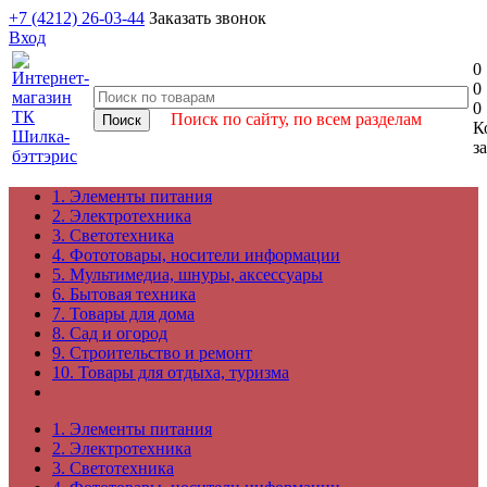
+7 (4212) 26-03-44
Заказать звонок
Вход
0
0
0
Поиск по сайту, по всем разделам
К
з
1. Элементы питания
2. Электротехника
3. Светотехника
4. Фототовары, носители информации
5. Мультимедиа, шнуры, аксессуары
6. Бытовая техника
7. Товары для дома
8. Сад и огород
9. Строительство и ремонт
10. Товары для отдыха, туризма
1. Элементы питания
2. Электротехника
3. Светотехника