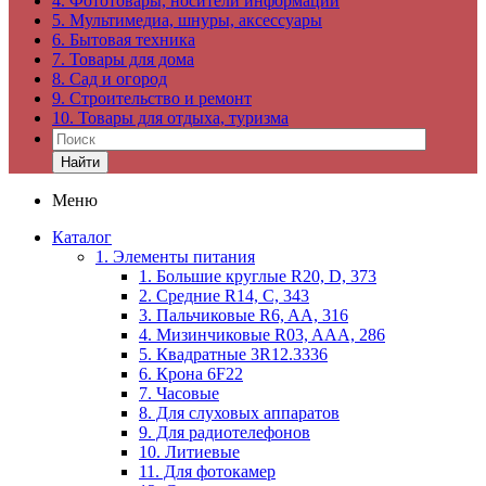
4. Фототовары, носители информации
5. Мультимедиа, шнуры, аксессуары
6. Бытовая техника
7. Товары для дома
8. Сад и огород
9. Строительство и ремонт
10. Товары для отдыха, туризма
Найти
Меню
Каталог
1. Элементы питания
1. Большие круглые R20, D, 373
2. Средние R14, C, 343
3. Пальчиковые R6, AA, 316
4. Мизинчиковые R03, AAA, 286
5. Квадратные 3R12.3336
6. Крона 6F22
7. Часовые
8. Для слуховых аппаратов
9. Для радиотелефонов
10. Литиевые
11. Для фотокамер