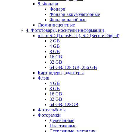
8. Фонари
Фонари
Фонари аккумуляторные
Фонари налобные
Люминисцентные
4. Фототовары, носители информации
micro SD (TransFlash), SD (Secure Digital)
2 GB
4 GB
8 GB
16 GB
32 GB
64 GB, 128 GB, 256 GB
Картридеры, адаптеры
Флэш
4 GB
8 GB
16 GB
32 GB
64 GB, 128GB
Фотоальбомы
Фоторамки
Деревянные
Пластиковые
Стеклянные, металлич.