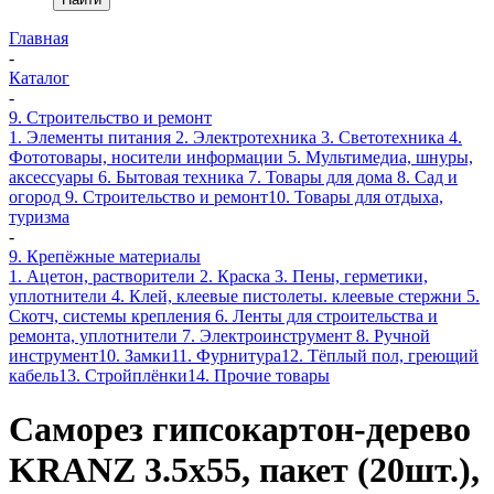
Главная
-
Каталог
-
9. Строительство и ремонт
1. Элементы питания
2. Электротехника
3. Светотехника
4.
Фототовары, носители информации
5. Мультимедиа, шнуры,
аксессуары
6. Бытовая техника
7. Товары для дома
8. Сад и
огород
9. Строительство и ремонт
10. Товары для отдыха,
туризма
-
9. Крепёжные материалы
1. Ацетон, растворители
2. Краска
3. Пены, герметики,
уплотнители
4. Клей, клеевые пистолеты. клеевые стержни
5.
Скотч, системы крепления
6. Ленты для строительства и
ремонта, уплотнители
7. Электроинструмент
8. Ручной
инструмент
10. Замки
11. Фурнитура
12. Тёплый пол, греющий
кабель
13. Стройплёнки
14. Прочие товары
Саморез гипсокартон-дерево
KRANZ 3.5х55, пакет (20шт.),